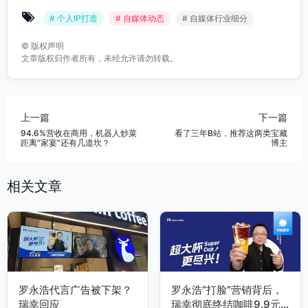
# 个人IP打造
# 自媒体动态
# 自媒体行业细分
©
版权声明
文章版权归作者所有，未经允许请勿转载。
上一篇
下一篇
94.6%营收在商用，机器人炒菜
看了三年B站，推荐这两类宝藏
距离“家宴”还有几道坎？
博主
相关文章
罗永浩代言广告被下架？
罗永浩“打脸”营销背后，
瑞幸回应
瑞幸彻底终结咖啡9.9元