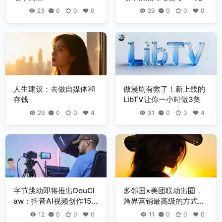
时代
23
0
0
0
29
0
0
0
人生建议：去做自媒体和
做漫剧有救了！新上线的
存钱
LibTV让你一小时做3集
29
0
0
4
31
0
0
4
字节跳动即将推出DouCl
多邻国×美团联动出圈，
aw：抖音AI视频创作15分
跨界营销最高级的方式原
钟出片
来是这个
12
0
0
0
11
0
0
0