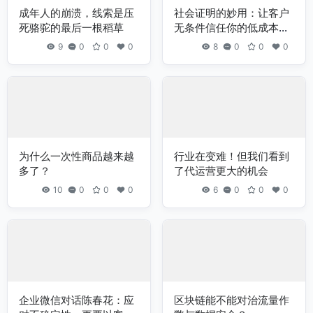
成年人的崩溃，线索是压
社会证明的妙用：让客户
死骆驼的最后一根稻草
无条件信任你的低成本方
法
9
0
0
0
8
0
0
0
为什么一次性商品越来越
行业在变难！但我们看到
多了？
了代运营更大的机会
10
0
0
0
6
0
0
0
企业微信对话陈春花：应
区块链能不能对治流量作