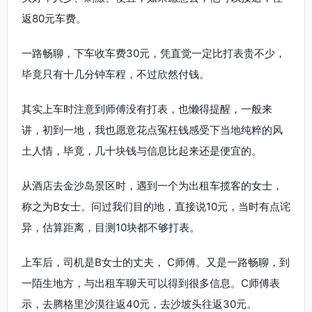
返80元车费。
一路畅聊，下车收车费30元，凭直觉一定比打表贵不少，
毕竟只有十几分钟车程，不过欣然付钱。
其实上车时注意到师傅没有打表，也懒得提醒，一般来
讲，初到一地，我也愿意花点冤枉钱感受下当地纯粹的风
土人情，毕竟，几十块钱与信息比起来还是便宜的。
从酒店去金沙岛景区时，遇到一个为出租车揽客的女士，
称之为B女士。问过我们目的地，直接说10元，当时有点诧
异，估算距离，目测10块都不够打表。
上车后，司机是B女士的丈夫， C师傅。又是一路畅聊，到
一陌生地方，与出租车聊天可以得到很多信息。C师傅表
示，去腾格里沙漠往返40元，去沙坡头往返30元。