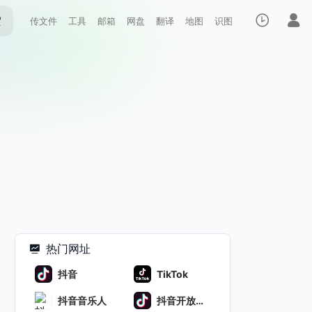
索
传文件
工具
邮箱
网盘
翻译
地图
识图
热门网址
抖音
TikTok
抖音音乐人
抖音开放平
台