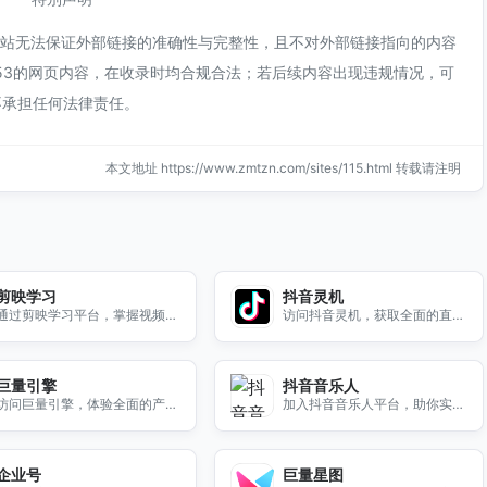
本站无法保证外部链接的准确性与完整性，且不对外部链接指向的内容
4:53的网页内容，在收录时均合规合法；若后续内容出现违规情况，可
不承担任何法律责任。
本文地址 https://www.zmtzn.com/sites/115.html 转载请注明
剪映学习
抖音灵机
通过剪映学习平台，掌握视频创
访问抖音灵机，获取全面的直播
作技巧，提升您的剪辑水平，轻
数据分析与复盘，提升您的直播
松制作精彩视频。
效果与观众互动。
巨量引擎
抖音音乐人
访问巨量引擎，体验全面的产品
加入抖音音乐人平台，助你实现
矩阵和高效的综合登录服务，助
音乐梦想，分享你的才华，获取
力品牌快速成长。
更多曝光与机会！
企业号
巨量星图