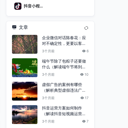
抖音小程序
平台
文章
企业微信对话陈春花：应
对不确定性，更要以客户
为中心
3个月前
6
端午节除了包粽子还要做
什么（解读端午节将到的
4大习俗）
3个月前
10
虚假广告的案例有哪些
（解析典型虚假违法广告
案例）
3个月前
17
抖音运营方案如何制作
（解读抖音短视频运营策
划方案）
3个月前
7