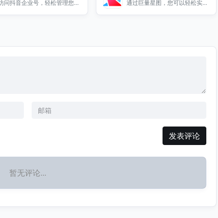
访问抖音企业号，轻松管理您的
通过巨量星图，您可以轻松实现
商家后台，提升品牌曝光与销售
任务流量变现，快速推广您的产
业绩，助力企业快速成长。
品，赚取丰厚收益。
发表评论
暂无评论...