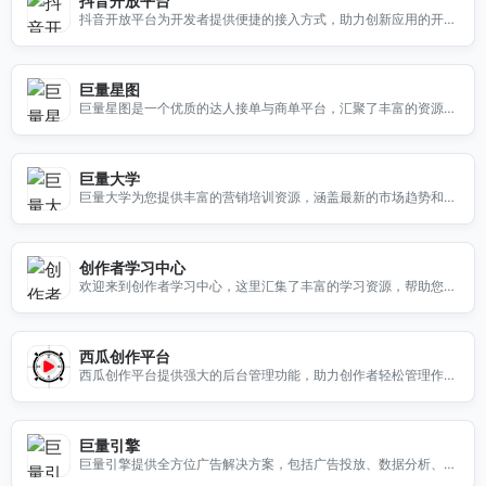
抖音开放平台
抖音开放平台为开发者提供便捷的接入方式，助力创新应用的开发
与推广，探索更多商业机会。
巨量星图
巨量星图是一个优质的达人接单与商单平台，汇聚了丰富的资源与
机会，帮助您轻松找到合适的合作伙伴。无论是品牌推广还是个人
接单，巨量星图都能满足您的需求。立即访问，开启您的合作之
旅！
巨量大学
巨量大学为您提供丰富的营销培训资源，涵盖最新的市场趋势和实
用技巧，助您提升营销能力。无论是新手还是专业人士，这里都有
您需要的学习材料。立即访问，开启您的营销学习之旅！
创作者学习中心
欢迎来到创作者学习中心，这里汇集了丰富的学习资源，帮助您提
升创作技能。无论是视频制作、内容策划还是社交媒体运营，我们
为您提供最优质的学习资料和实用技巧。立即访问，开启您的创作
之旅！
西瓜创作平台
西瓜创作平台提供强大的后台管理功能，助力创作者轻松管理作品
与数据，提升创作效率。
巨量引擎
巨量引擎提供全方位广告解决方案，包括广告投放、数据分析、创
意制作和跨境营销，助力企业实现营销目标。