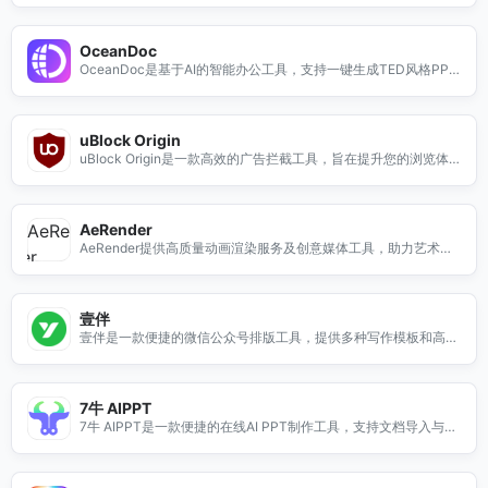
能，还是希望优化网页体验，Tampermonkey都能满足你的需
求。它支持多种浏览器，用户可以通过简单的安装步骤，快速开始
OceanDoc
使用。借助Tampermonkey，用户可以轻松地添加、编辑和删除
OceanDoc是基于AI的智能办公工具，支持一键生成TED风格PP
脚本，提升上网效率，享受个性化的网络体验。无论你是开发者还
T、演讲脚本及全球化协作，提升工作效率。
是普通用户，Tampermonkey都提供了强大的支持，让你在浏览
网页时更加得心应手。
uBlock Origin
uBlock Origin是一款高效的广告拦截工具，旨在提升您的浏览体
验。它能够有效阻止各种类型的广告，包括弹窗广告、视频广告和
跟踪器，帮助您享受更清爽的网页浏览。使用uBlock Origin，您
不仅可以加快网页加载速度，还能保护您的隐私，避免被不必要的
AeRender
广告打扰。无论是在工作还是娱乐时，uBlock Origin都能为您提
AeRender提供高质量动画渲染服务及创意媒体工具，助力艺术家
供一个更干净、更安全的上网环境。立即下载uBlock Origin，体
和广告公司实现创意梦想。
验无广告的畅快浏览！
壹伴
壹伴是一款便捷的微信公众号排版工具，提供多种写作模板和高效
排版功能，助你轻松创作优质文章。
7牛 AIPPT
7牛 AIPPT是一款便捷的在线AI PPT制作工具，支持文档导入与多
种模板选择，快速生成专业幻灯片。