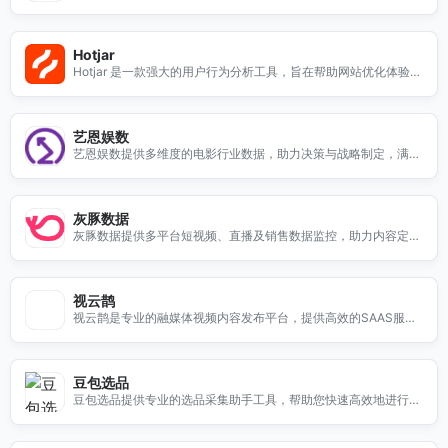
握舆论动态，分析公众情绪，提升品牌形象。我们的服务涵盖社交
媒体监测、新闻舆情分析、危机预警等，确保您在信息时代中不被
舆情所困扰。通过精准的数据分析和实时的舆情报告，您可以更好
Hotjar
地制定营销策略，增强与用户的互动，提升企业的竞争力。选择优
Hotjar 是一款强大的用户行为分析工具，旨在帮助网站优化体验。
讯全媒体舆情，让您的品牌在舆论中立于不败之地。
通过热图、录屏和反馈收集等功能，Hotjar 可以深入了解用户在网
站上的行为，识别用户痛点，提升转化率。无论是新手还是经验丰
富的站长，使用 Hotjar 都能轻松获取有价值的数据，进而优化网
艺恩娱数
站设计和内容。通过分析用户的点击、滚动和浏览习惯，您可以制
艺恩娱数提供多维度的电影行业数据，助力决策与战略制定，满足
定更有效的营销策略，提升用户满意度。选择 Hotjar，让您的网站
影院、发行方及学术机构等多领域需求。
体验更上一层楼！
灰豚数据
灰豚数据提供多平台短视频、直播及销售数据监控，助力内容定
位、选品与广告投放，提升营销效果。
视云鹊
视云鹊是专业的融媒体视频内容发布平台，提供高效的SAAS服
务，助力内容创作者与企业实现视频传播。
豆包选品
豆包选品提供专业的选品采集助手工具，帮助您快速高效地进行商
品选品，提升电商运营效率。