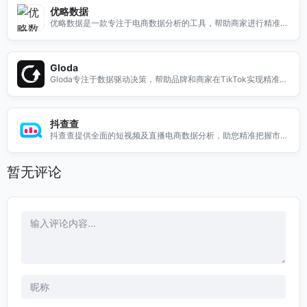
优略数据
优略数据是一款专注于电商数据分析的工具，帮助商家进行精准的
选品决策。通过强大的数据分析功能，用户可以轻松获取市场趋
势、竞争对手分析以及消费者需求等关键信息，从而优化产品策
略，提升销售业绩。无论是新手商家还是资深卖家，优略数据都能
Gloda
为您提供全面的电商数据支持，助力您的业务成长。选择优略数
Gloda专注于数据驱动决策，帮助品牌和商家在TikTok实现精准合
据，让您的选品决策更加科学、有效。
作与业务增长，挖掘海外商机。
抖查查
抖查查提供全面的短视频及直播电商数据分析，助您精准把握市场
动态，提升运营效率。
暂无评论