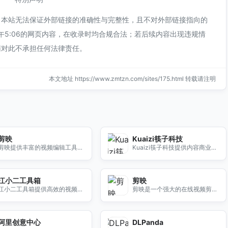
，本站无法保证外部链接的准确性与完整性，且不对外部链接指向的
下午5:06的网页内容，在收录时均合规合法；若后续内容出现违规情
南对此不承担任何法律责任。
本文地址 https://www.zmtzn.com/sites/175.html 转载请注明
剪映
Kuaizi筷子科技
剪映提供丰富的视频编辑工具，
Kuaizi筷子科技提供内容商业一
轻松剪辑、合并、添加特效，帮
站式AI应用平台，助力企业实现
助用户创作高质量个性化视频内
智能化转型与创新。
容。
江小二工具箱
剪映
江小二工具箱提供高效的视频转
剪映是一个强大的在线视频剪辑
码及直播录屏工具，助您轻松处
平台，帮助用户轻松制作和编辑
理视频内容，提升工作效率。
精彩视频。无论是短视频、Vlog
还是社交媒体内容，剪映都提供
阿里创意中心
DLPanda
丰富的功能和工具，让您的创意