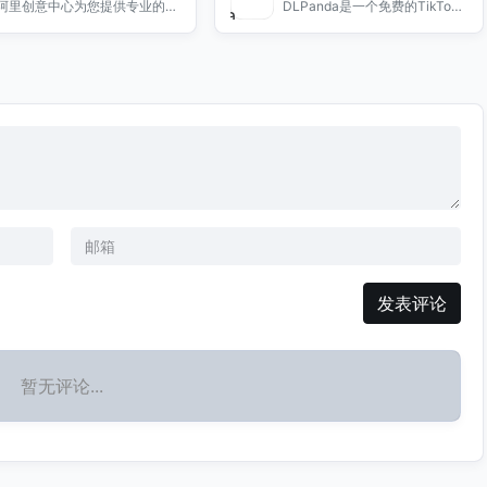
阿里创意中心为您提供专业的创
DLPanda是一个免费的TikTok
得以实现。通过简单的操作，您
意营销解决方案，助力品牌提升
视频下载器，帮助您轻松下载和
可以添加特效、音乐、文字等，
曝光与转化，欢迎访问我们的官
保存喜欢的视频，享受无广告的
快速提升视频质量。无论您是视
网了解更多信息。
观看体验。
频制作新手还是专业创作者，剪
映都能满足您的需求，助您轻松
分享精彩瞬间。
发表评论
暂无评论...