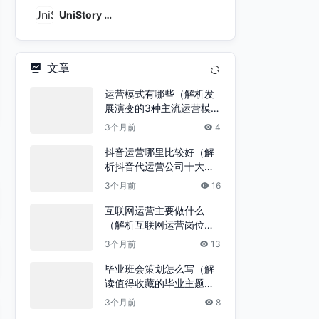
UniStory 优
映
文章
运营模式有哪些（解析发
展演变的3种主流运营模
式）
3个月前
4
抖音运营哪里比较好（解
析抖音代运营公司十大排
名）
3个月前
16
互联网运营主要做什么
（解析互联网运营岗位的
工作）
3个月前
13
毕业班会策划怎么写（解
读值得收藏的毕业主题活
动方案）
3个月前
8