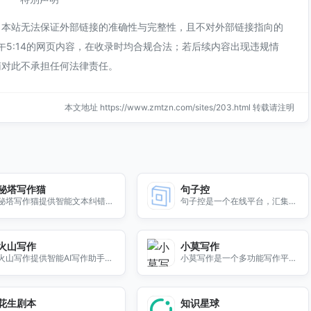
，本站无法保证外部链接的准确性与完整性，且不对外部链接指向的
下午5:14的网页内容，在收录时均合规合法；若后续内容出现违规情
南对此不承担任何法律责任。
本文地址 https://www.zmtzn.com/sites/203.html 转载请注明
秘塔写作猫
句子控
秘塔写作猫提供智能文本纠错、
句子控是一个在线平台，汇集名
改写润色、文章续写及智能配图
人名言和经典句子，支持用户分
等功能，提升写作效率与质量。
享、交流与创作，拓宽视野与提
升写作能力。
火山写作
小莫写作
火山写作提供智能AI写作助手，
小莫写作是一个多功能写作平
帮助您快速生成高质量文档，提
台，旨在为用户提供便捷的写作
升写作效率，轻松应对各种写作
工具和丰富的创作资源。无论是
需求。
写小说、文章、还是日记，小莫
花生剧本
知识星球
写作都能满足你的需求。我们提