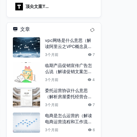
顶尖文案TO
PYS
文章
vpc网络是什么意思（解
读阿里云之VPC概念及实
战）
3个月前
7
临期产品促销宣传广告怎
么说（解读促销文案怎么
写）
3个月前
4
委托运营协议什么意思
（解析房屋委托经营合同
中的代理行为）
3个月前
7
电商是怎么运营的（解读
电商运营流程和工作流
程）
3个月前
6