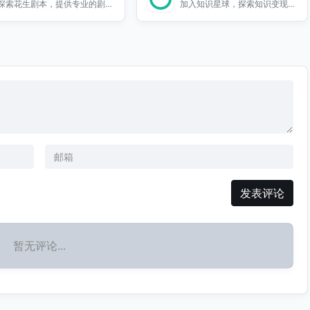
探索花生剧本，提供专业的剧本
加入知识星球，探索知识变现的
供智能写作助手、模板推荐、在
编辑工具和人物关系图，助你创
社群平台，分享你的专业，获取
线编辑等功能，帮助你提高写作
作精彩故事。
收益，连接志同道合的伙伴。
效率，激发创作灵感。加入小莫
写作，让你的写作之旅更加轻松
愉快！
发表评论
暂无评论...