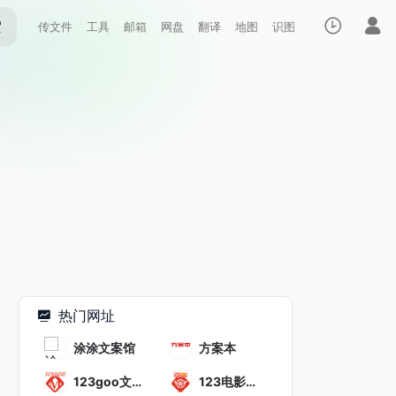
索
传文件
工具
邮箱
网盘
翻译
地图
识图
热门网址
涂涂文案馆
方案本
123goo文
123电影解
案网
说文案网