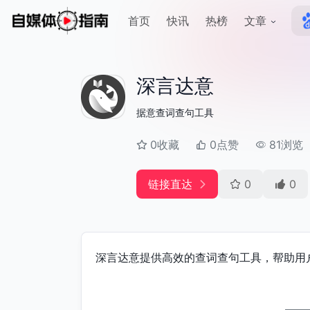
首页
快讯
热榜
文章
深言达意
据意查词查句工具
0收藏
0点赞
81浏览
链接直达
0
0
深言达意提供高效的查词查句工具，帮助用