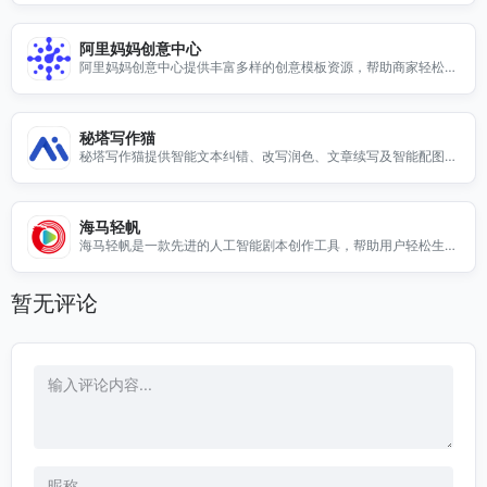
阿里妈妈创意中心
阿里妈妈创意中心提供丰富多样的创意模板资源，帮助商家轻松制
作吸引人的广告和推广内容。无论是电商海报、产品展示还是活动
宣传，我们的模板都能满足您的需求。通过简单的操作，您可以快
速找到适合自己品牌风格的创意设计，提升营销效果。探索我们的
秘塔写作猫
创意中心，获取灵感，提升您的广告创意水平，让您的产品更具吸
秘塔写作猫提供智能文本纠错、改写润色、文章续写及智能配图等
引力，助力销售增长。
功能，提升写作效率与质量。
海马轻帆
海马轻帆是一款先进的人工智能剧本创作工具，帮助用户轻松生成
创意剧本，提升创作效率。
暂无评论