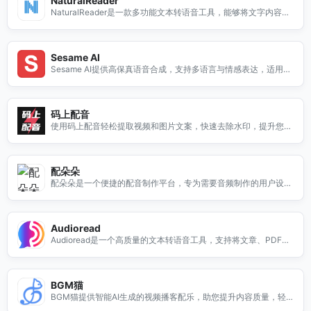
NaturalReader
NaturalReader是一款多功能文本转语音工具，能够将文字内容转
换为自然流畅的语音，帮助用户更轻松地获取信息。无论是学习、
工作还是休闲，NaturalReader都能为您提供高质量的语音合成服
务。它支持多种语言和语音选项，适合不同需求的用户。通过Nat
Sesame AI
uralReader，您可以轻松将电子书、文章和文档转化为语音，随时
Sesame AI提供高保真语音合成，支持多语言与情感表达，适用于
随地享受阅读的乐趣。无论是在开车、运动还是做家务时，Natura
播客、有声书等多种场景，助力开发者轻松集成。
lReader都能让您高效利用时间，提升生活质量。
码上配音
使用码上配音轻松提取视频和图片文案，快速去除水印，提升您的
内容质量与传播效果。
配朵朵
配朵朵是一个便捷的配音制作平台，专为需要音频制作的用户设
计。无论是个人项目还是商业用途，配朵朵都能帮助您快速生成高
质量的配音。我们提供多种声音选择和灵活的编辑工具，让您轻松
创作出符合需求的音频内容。使用配朵朵，您可以节省时间，提高
Audioread
工作效率，轻松实现您的创意。无论您是初学者还是专业人士，配
Audioread是一个高质量的文本转语音工具，支持将文章、PDF等
朵朵都能满足您的配音需求，让您的音频作品更具吸引力。
内容转换为自然流畅的音频，方便用户在播客应用中收听。
BGM猫
BGM猫提供智能AI生成的视频播客配乐，助您提升内容质量，轻
松制作专业音频。