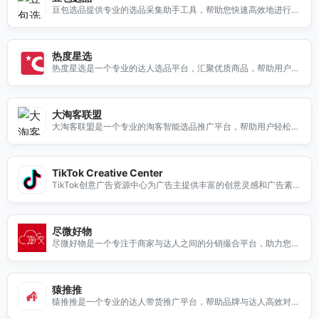
豆包选品提供专业的选品采集助手工具，帮助您快速高效地进行商
品选品，提升电商运营效率。
热度星选
热度星选是一个专业的达人选品平台，汇聚优质商品，帮助用户轻
松找到心仪的产品。
大淘客联盟
大淘客联盟是一个专业的淘客智能选品推广平台，帮助用户轻松找
到优质商品，提升推广效果。
TikTok Creative Center
TikTok创意广告资源中心为广告主提供丰富的创意灵感和广告素
材，帮助您在TikTok平台上更好地展示品牌。无论您是想要制作短
视频广告，还是寻找成功案例和最佳实践，TikTok Creative Cent
er都能为您提供所需的工具和资源。通过我们的平台，您可以获取
尽微好物
最新的广告趋势、创意策略以及用户互动技巧，提升您的广告效
尽微好物是一个专注于商家与达人之间的分销撮合平台，助力您的
果，吸引更多目标受众。加入我们，开启您的创意广告之旅！
产品快速推广与销售。
猿推推
猿推推是一个专业的达人带货推广平台，帮助品牌与达人高效对
接，提升产品曝光率与销量。