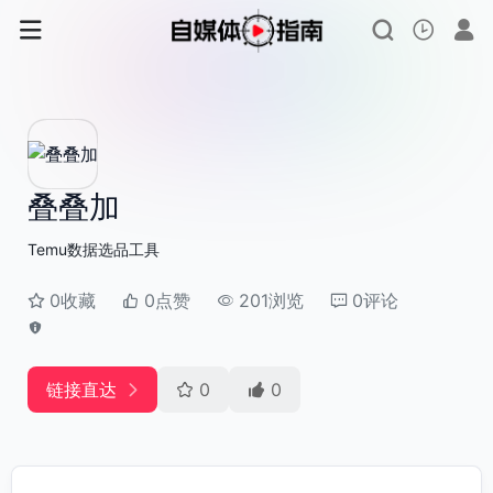
叠叠加
Temu数据选品工具
0收藏
0点赞
201浏览
0评论
链接直达
0
0