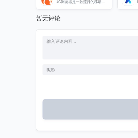
UC浏览器是一款流行的移动浏
览器，致力于为用户提供高速的
上网体验。无论是浏览网页、观
暂无评论
看视频还是下载文件，UC浏览
器都能快速响应，带来流畅的操
作体验。它支持多种实用功能，
如广告拦截、夜间模式和云同
步，让您的上网更加便捷和安
全。选择UC浏览器，享受高
速、稳定的网络服务，随时随地
畅游互联网世界。