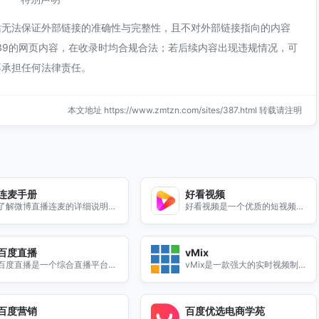
站无法保证外部链接的准确性与完整性，且不对外部链接指向的内容
5:39的网页内容，在收录时均合规合法；若后续内容出现违规情况，可
不承担任何法律责任。
本文地址 https://www.zmtzn.com/sites/387.html 转载请注明
连麦手册
好看视频
了解微博直播连麦的详细说明和
好看视频是一个优质的短视频观
操作步骤，提升您的直播互动体
看平台，提供丰富多彩的短视频
验，获取更多观众关注。
内容，满足您的娱乐需求。
百度直播
vMix
百度直播是一个综合直播平台，
vMix是一款强大的实时视频制
提供多样化的直播内容，满足用
作软件，支持多种视频源和直播
户的各种需求，欢迎访问我们的
功能，助您轻松制作高质量视
官方网站。
频。
百度营销
百度优选电商学苑