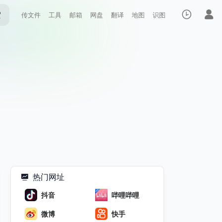
索
传文件
工具
邮箱
网盘
翻译
地图
识图
热门网址
抖音
哔哩哔哩
微博
快手