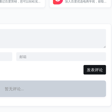
通过百度营销，您可以轻松实现
加入百度优选电商学苑，获取专
精准广告投放，提升品牌曝光
业电商课程，提升您的电商运营
率，获取更多客户。访问我们了
技能，助您在竞争中脱颖而出。
解更多信息。
发表评论
暂无评论...