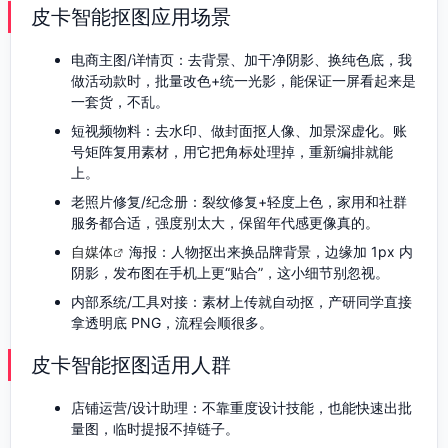
皮卡智能抠图应用场景
电商主图/详情页：去背景、加干净阴影、换纯色底，我
做活动款时，批量改色+统一光影，能保证一屏看起来是
一套货，不乱。
短视频物料：去水印、做封面抠人像、加景深虚化。账
号矩阵复用素材，用它把角标处理掉，重新编排就能
上。
老照片修复/纪念册：裂纹修复+轻度上色，家用和社群
服务都合适，强度别太大，保留年代感更像真的。
自媒体
海报：人物抠出来换品牌背景，边缘加 1px 内
阴影，发布图在手机上更“贴合”，这小细节别忽视。
内部系统/工具对接：素材上传就自动抠，产研同学直接
拿透明底 PNG，流程会顺很多。
皮卡智能抠图适用人群
店铺运营/设计助理：不靠重度设计技能，也能快速出批
量图，临时提报不掉链子。