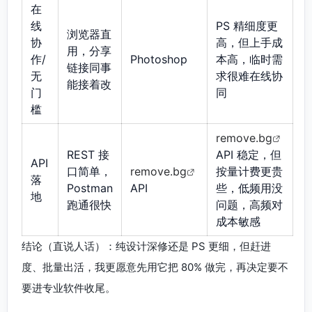
在
线
PS 精细度更
浏览器直
协
高，但上手成
用，分享
作/
Photoshop
本高，临时需
链接同事
无
求很难在线协
能接着改
门
同
槛
remove.bg
REST 接
API 稳定，但
API
口简单，
remove.bg
按量计费更贵
落
Postman
API
些，低频用没
地
跑通很快
问题，高频对
成本敏感
结论（直说人话）：纯设计深修还是 PS 更细，但赶进
度、批量出活，我更愿意先用它把 80% 做完，再决定要不
要进专业软件收尾。