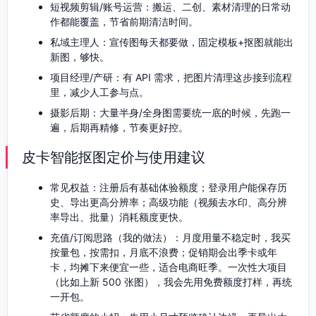
短视频剪辑/账号运营：搬运、二创、素材清理的日常动
作都能覆盖，节省前期清洁时间。
私域主理人：宣传图每天都要做，固定模板+抠图就能出
新图，够快。
项目经理/产研：有 API 需求，把图片清理这步接到流程
里，减少人工参与点。
摄影后期：大量半身/全身图需要统一底的时候，先跑一
遍，后期再精修，节奏更好控。
皮卡智能抠图定价与使用建议
常见权益：注册后有基础体验额度；登录用户能保存历
史、导出更高分辨率；高级功能（视频去水印、高分辨
率导出、批量）消耗额度更快。
充值/订阅思路（我的做法）：月度用量不稳定时，我买
按量包，按需扣，月底不浪费；促销期会出季卡或年
卡，均摊下来便宜一些，适合电商旺季。一次性大项目
（比如上新 500 张图），我会先用免费额度打样，再统
一开包。