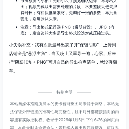
节省额度的小招：先用小尺寸预览确认边缘，再导出大
图；视频先截取出需要处理的片段，不要整段丢进去浪
费时长；有相似批量素材，先调好一张的参数，再批量
套用，别每张从头来。
注意：导出格式记得选 PNG（透明背景）、JPG（有
底），发白边的大多是导出格式没选对或压缩过头。
小失误补充：我有次批量导出忘了开“保留阴影”，上传到
店铺全是“悬浮主角”，当天晚上又重导一遍，心累。后来
把“阴影10% + PNG”写进自己的导出检查清单，就没再翻
车。
特别声明
本站自媒体指南所展示的皮卡智能抠图均来源于网络，本站无
法保证外部链接的准确性与完整性，且不对外部链接指向的内
容拥有实际控制权。收录于2026年1月5日 下午6:26的网页内
容，在收录时均合规合法；若后续内容出现违规情况，可联系