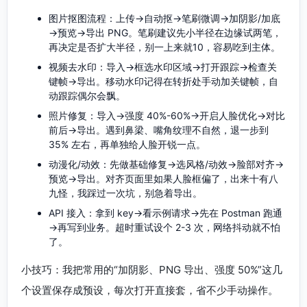
图片抠图流程：上传→自动抠→笔刷微调→加阴影/加底
→预览→导出 PNG。笔刷建议先小半径在边缘试两笔，
再决定是否扩大半径，别一上来就10，容易吃到主体。
视频去水印：导入→框选水印区域→打开跟踪→检查关
键帧→导出。移动水印记得在转折处手动加关键帧，自
动跟踪偶尔会飘。
照片修复：导入→强度 40%-60%→开启人脸优化→对比
前后→导出。遇到鼻梁、嘴角纹理不自然，退一步到
35% 左右，再单独给人脸开锐一点。
动漫化/动效：先做基础修复→选风格/动效→脸部对齐→
预览→导出。对齐页面里如果人脸框偏了，出来十有八
九怪，我踩过一次坑，别急着导出。
API 接入：拿到 key→看示例请求→先在 Postman 跑通
→再写到业务。超时重试设个 2-3 次，网络抖动就不怕
了。
小技巧：我把常用的“加阴影、PNG 导出、强度 50%”这几
个设置保存成预设，每次打开直接套，省不少手动操作。