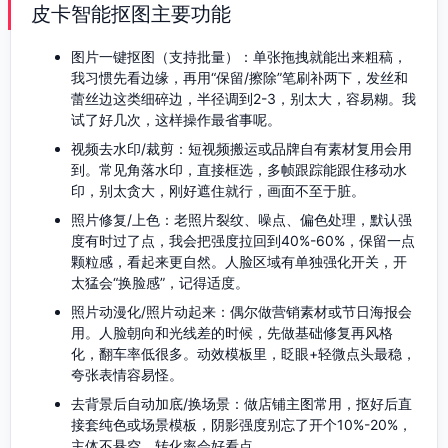
皮卡智能抠图主要功能
图片一键抠图（支持批量）：单张拖拽就能出来粗稿，
我习惯先看边缘，再用“保留/擦除”笔刷补两下，发丝和
蕾丝边这类细碎边，半径调到2-3，别太大，容易糊。我
试了好几次，这样操作最省事呢。
视频去水印/裁剪：短视频搬运或品牌自有素材复用会用
到。常见角落水印，直接框选，多帧跟踪能跟住移动水
印，别太贪大，刚好遮住就行，画面不至于脏。
照片修复/上色：老照片裂纹、噪点、偏色处理，默认强
度有时过了点，我会把强度拉回到40%-60%，保留一点
颗粒感，看起来更自然。人脸区域有单独强化开关，开
太猛会“换脸感”，记得适度。
照片动漫化/照片动起来：偶尔做营销素材或节日海报会
用。人脸朝向和光线差的时候，先做基础修复再风格
化，翻车率低很多。动效模板里，眨眼+轻微点头最稳，
夸张表情容易怪。
去背景后自动加底/换场景：做店铺主图常用，抠好后直
接套纯色或场景模板，阴影强度别忘了开个10%-20%，
主体不悬空，转化率会好看点。