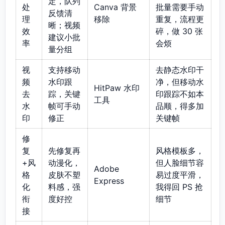
定，队列
处
Canva 背景
批量需要手动
反馈清
理
移除
重复，流程更
晰；视频
效
碎，做 30 张
建议小批
率
会烦
量分组
视
支持移动
去静态水印干
频
水印跟
净，但移动水
HitPaw 水印
去
踪，关键
印跟踪不如本
工具
水
帧可手动
品顺，得多加
印
修正
关键帧
修
复
先修复再
风格模板多，
+风
动漫化，
但人脸细节容
Adobe
格
皮肤不塑
易过度平滑，
Express
化
料感，强
我得回 PS 抢
衔
度好控
细节
接