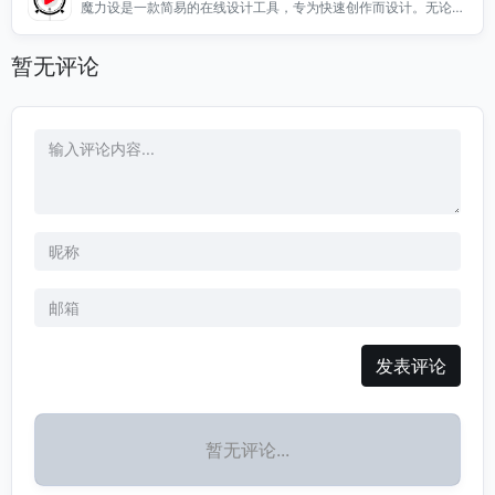
魔力设是一款简易的在线设计工具，专为快速创作而设计。无论您
让设计变得简单有趣，快来体验创客贴带来的便捷设计服务吧！
是专业设计师还是初学者，都可以轻松使用魔力设进行图形设计、
海报制作、社交媒体图像创作等。我们的平台提供丰富的模板和直
暂无评论
观的操作界面，让您在短时间内实现创意构思。通过魔力设，您可
以随时随地进行设计，无需下载任何软件，快速满足您的设计需
求。立即体验魔力设，开启您的设计之旅！
发表评论
暂无评论...