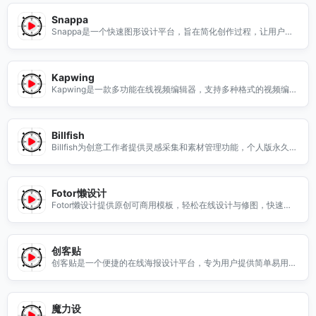
Snappa
Snappa是一个快速图形设计平台，旨在简化创作过程，让用户能
够轻松制作出专业级的图形。无论是社交媒体图片、博客封面还是
广告横幅，Snappa都提供了丰富的模板和易于使用的工具，帮助
用户快速实现创意。通过简单的拖放操作，您可以自定义设计，添
Kapwing
加文本、图像和图形元素，提升您的视觉内容质量。无论您是设计
Kapwing是一款多功能在线视频编辑器，支持多种格式的视频编
新手还是专业人士，Snappa都能满足您的需求，助您在创作中事
辑。无论是剪辑、合并还是添加特效，Kapwing都能轻松满足您的
半功倍。
需求。使用Kapwing，您可以快速制作出高质量的视频内容，适合
社交媒体分享、个人项目或商业用途。其用户友好的界面让您无需
Billfish
专业技能即可上手，支持多种视频格式，帮助您实现创意的无限可
Billfish为创意工作者提供灵感采集和素材管理功能，个人版永久免
能。无论是初学者还是专业人士，Kapwing都是您理想的在线视频
费，助您轻松管理创意。
编辑工具。
Fotor懒设计
Fotor懒设计提供原创可商用模板，轻松在线设计与修图，快速完
成您的创意项目。
创客贴
创客贴是一个便捷的在线海报设计平台，专为用户提供简单易用的
设计工具。无论是制作宣传海报、社交媒体图像还是个人作品，创
客贴都能满足您的需求。平台提供丰富的模板和素材，帮助用户快
速上手，轻松创建出专业水准的设计作品。无论您是设计新手还是
魔力设
专业人士，创客贴都能让您的创意得以实现，提升您的工作效率。