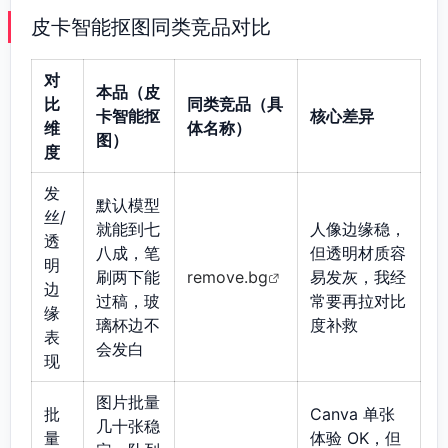
皮卡智能抠图同类竞品对比
对
本品（皮
比
同类竞品（具
卡智能抠
核心差异
维
体名称）
图）
度
发
默认模型
丝/
就能到七
人像边缘稳，
透
八成，笔
但透明材质容
明
刷两下能
remove.bg
易发灰，我经
边
过稿，玻
常要再拉对比
缘
璃杯边不
度补救
表
会发白
现
图片批量
批
Canva 单张
几十张稳
量
体验 OK，但