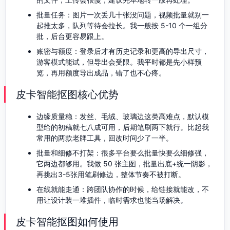
批量任务：图片一次丢几十张没问题，视频批量就别一
起推太多，队列等待会拉长。我一般按 5-10 个一组分
批，后台更容易跟上。
账密与额度：登录后才有历史记录和更高的导出尺寸，
游客模式能试，但导出会受限。我平时都是先小样预
览，再用额度导出成品，错了也不心疼。
皮卡智能抠图核心优势
边缘质量稳：发丝、毛绒、玻璃边这类高难点，默认模
型给的初稿就七八成可用，后期笔刷两下就行。比起我
常用的两款老牌工具，回改时间少了一半。
批量和细修不打架：很多平台要么批量快要么细修强，
它两边都够用。我做 50 张主图，批量出底+统一阴影，
再挑出3-5张用笔刷修边，整体节奏不被打断。
在线就能走通：跨团队协作的时候，给链接就能改，不
用让设计装一堆插件，临时需求也能当场解决。
皮卡智能抠图如何使用