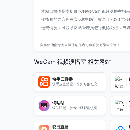
本站自媒体指南所展示的WeCam 视频演播室
接指向的内容拥有实际控制权。收录于2026年2月
违规情况，可联系网站管理员进行删除处理，自
自媒体指南专为自媒体创作者打造的资源聚合平台！
WeCam 视频演播室 相关网站
快手云直播
快手云直播是一个知名的社交短
视频直播服务平台，提供高质量
的直播体验。用户可以通过快手
云直播与朋友分享生活瞬间，进
词咕咕
行互动交流。无论是游戏直播、
词咕咕是一款专业级智能提词
才艺展示还是日常分享，快手云
器，支持语音跟读、录音录屏等
直播都能满足你的需求。平台支
功能，适用于视频创作、演讲等
持多种直播形式，帮助用户轻松
多场景。
创建和管理直播内容，吸引更多
映目直播