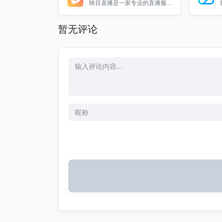
观众。快手云直播致力于为用户
映目直播是一家专业的直播服务
提供流畅、稳定的直播服务，让
提供商，致力于为用户提供高质
每一次直播都充满乐趣与创意。
量的直播解决方案。无论是企业
暂无评论
活动、在线教育还是个人直播，
我们都能满足您的需求。我们的
平台支持多种直播形式，确保流
畅的直播体验和高效的观众互
动。选择映目直播，让您的直播
活动更具专业性和吸引力，轻松
实现您的直播目标。我们提供全
面的技术支持和服务，帮助您在
直播中脱颖而出。