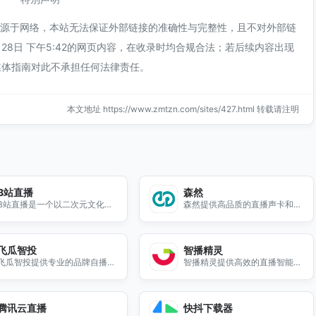
均来源于网络，本站无法保证外部链接的准确性与完整性，且不对外部链
28日 下午5:42的网页内容，在收录时均合规合法；若后续内容出现
媒体指南对此不承担任何法律责任。
本文地址 https://www.zmtzn.com/sites/427.html 转载请注明
B站直播
森然
B站直播是一个以二次元文化为
森然提供高品质的直播声卡和麦
主的直播平台，汇聚了众多优秀
克风设备，助力您的音频体验，
的主播和丰富的直播内容。在这
欢迎访问我们的官网了解更多信
里，用户可以观看到各种类型的
息。
飞瓜智投
智播精灵
直播，包括游戏、动画、音乐、
飞瓜智投提供专业的品牌自播投
智播精灵提供高效的直播智能场
绘画等，满足不同用户的兴趣需
放工具，帮助您提升广告投放效
控系统，助力您的直播活动更顺
求。无论是想要追随热门主播，
果，优化营销策略，轻松实现品
畅、更专业。
还是想要与志同道合的朋友互
牌推广。
动，B站直播都能为你提供一个
腾讯云直播
快抖下载器