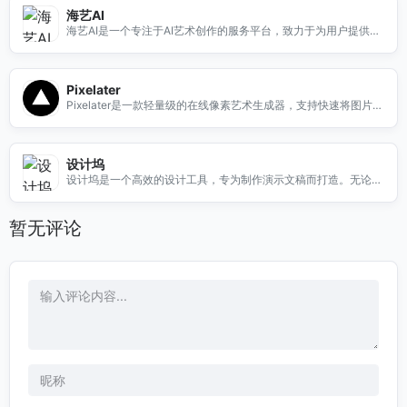
片，选择合适的压缩比例，几秒钟后即可下载压缩后的文件。使用
海艺AI
图小小，您再也不必担心图片过大而影响使用体验。我们致力于提
海艺AI是一个专注于AI艺术创作的服务平台，致力于为用户提供高
供高效、简单的图片处理解决方案，让每位用户都能轻松享受高质
质量的AI艺术作品。无论您是艺术爱好者还是专业创作者，我们的
量的图片服务。
平台都能满足您的需求。通过先进的人工智能技术，海艺AI帮助用
户轻松生成独特的艺术作品，激发创意灵感。我们的服务包括个性
Pixelater
化艺术创作、在线艺术生成工具以及丰富的艺术资源，适合各种场
Pixelater是一款轻量级的在线像素艺术生成器，支持快速将图片转
景使用。加入海艺AI，体验前所未有的艺术创作之旅，让AI为您的
为8位/16位像素画，适用于游戏、社交分享等。
创作增添无限可能。
设计坞
设计坞是一个高效的设计工具，专为制作演示文稿而打造。无论您
是学生、教师还是企业职员，设计坞都能帮助您快速创建专业的演
示文稿。我们的工具提供丰富的模板和设计元素，让您的演示更具
暂无评论
吸引力。通过简单的拖放操作，您可以轻松定制每一页内容，节省
时间，提高工作效率。使用设计坞，您将体验到前所未有的设计乐
趣，轻松分享您的创意和想法。无论是学术报告、商业汇报还是创
意展示，设计坞都是您理想的选择。