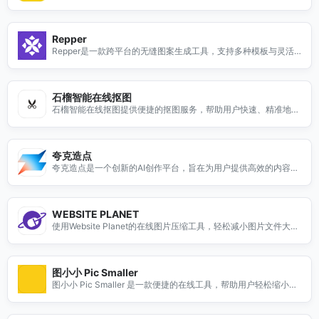
处理，适合电商、设计师与内容创作者，轻松打造透明背景图。
Repper
Repper是一款跨平台的无缝图案生成工具，支持多种模板与灵活
调控，适合个人与商业创作。
石榴智能在线抠图
石榴智能在线抠图提供便捷的抠图服务，帮助用户快速、精准地处
理图片。无论是个人用户还是企业客户，我们的智能化抠图工具都
能满足您的需求。只需上传图片，系统将自动识别并抠出所需部
分，省去繁琐的手动操作。我们的服务适用于电商、设计、社交媒
夸克造点
体等多个领域，提升您的工作效率。体验石榴智能在线抠图，让您
夸克造点是一个创新的AI创作平台，旨在为用户提供高效的内容创
的图片处理变得轻松简单！
作工具。无论是写作、图像生成还是视频制作，夸克造点都能帮助
用户轻松实现创意。通过智能算法，平台能够快速生成高质量的文
本和多媒体内容，满足不同领域的需求。无论你是专业作家、学生
WEBSITE PLANET
还是企业用户，夸克造点都能为你的创作提供强大的支持，提升工
使用Website Planet的在线图片压缩工具，轻松减小图片文件大
作效率，激发灵感，助你在内容创作的道路上走得更远。
小，保护隐私，支持多种格式，无需注册，简单易用。
图小小 Pic Smaller
图小小 Pic Smaller 是一款便捷的在线工具，帮助用户轻松缩小图
片大小，优化图片文件。无论是为了加快网页加载速度，还是节省
存储空间，图小小都能快速处理各种格式的图片。只需上传您的图