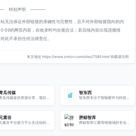
特别声明
本站无法保证外部链接的准确性与完整性，且不对外部链接指向的内
午10:59的网页内容，在收录时均合规合法；若后续内容出现违规情
南对此不承担任何法律责任。
本文地址 https://www.zmtzn.com/sites/7585.html 转载请注明
青瓜传媒
智东西
青瓜传媒提供资源分享、项目管
智东西专注于智能硬件与科技创
理、社交网络和电子商务等多种
新，提供最新资讯与深度分析，
功能，助力个人与企业高效管理
助您把握科技前沿动态。
与发展业务。
元素谷
胖鲸智库
元素谷平台致力于公关活动的策
胖鲸智库汇聚营销领域的专业分
划与执行，连接策划者与服务供
享、行业报告和高质量案例，助
应商，推动行业规范化发展。
力营销人员获取有价值的见解与