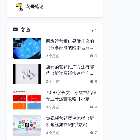
鸟哥笔记
文章
网络运营推广是做什么的
（分享品牌的网络运营网
络推广）
3个月前
6
店铺的营销推广方法有哪
些（解读店铺快速推广的
方法）
3个月前
8
7000字长文｜小红书品牌
专业号运营攻略【小家电
版】
3个月前
9
短视频营销案例怎样（解
析短视频营销的战役）
3个月前
7