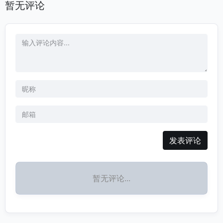
暂无评论
小企业还是大型企业，猎鲸都能为您提供量身定制的服务，助力您
的品牌在竞争激烈的市场中脱颖而出。通过我们的平台，您可以更
好地理解目标客户，优化营销资源配置，实现更高的投资回报率。
选择猎鲸，开启您的数据驱动营销之旅！
发表评论
暂无评论...