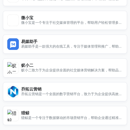
选择微果酱，开启您的社交媒体分析之旅！
和监控二维码使用效果。
微小宝
微小宝是一个专注于社交媒体管理的平台，帮助用户轻松管理多个
社交账号，提升品牌曝光率。无论是内容发布、数据分析还是用户
互动，微小宝都能提供全面的解决方案。通过智能化的工具，用户
可以快速制定社交媒体策略，优化内容效果，吸引更多的目标受
易媒助手
众。选择微小宝，让您的社交媒体运营变得更简单、更高效。
易媒助手是一款强大的在线工具，专注于媒体管理和推广，帮助用
户提升媒体曝光和推广效率。
蚁小二
蚁小二致力于为企业提供全面的社交媒体营销解决方案，帮助品牌
在各大社交平台上提升曝光率和用户互动。我们的服务包括内容创
作、社交广告投放、数据分析等，旨在通过精准的市场定位和创意
策略，助力企业实现更高的转化率和客户忠诚度。无论您是初创企
乔拓云营销
业还是成熟品牌，蚁小二都能为您量身定制适合的营销方案，让您
乔拓云营销是一个全面的数字营销平台，致力于为企业提供高效的
的品牌在竞争激烈的市场中脱颖而出。
在线推广和营销服务。我们通过数据分析、内容营销、社交媒体管
理等多种手段，帮助客户提升品牌知名度和市场竞争力。无论是S
EO优化、SEM投放，还是社交媒体营销，乔拓云营销都能为您提
猎鲸
供定制化的解决方案，助力您的业务增长。选择乔拓云营销，让您
猎鲸是一个专注于数据驱动的市场营销平台，帮助企业通过精准的
的数字营销更具成效。
数据分析与市场洞察，提升营销效果。我们提供全面的市场营销解
决方案，涵盖数据分析、用户行为研究和营销策略制定。无论是中