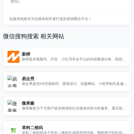
责任。
自媒体指南专为自媒体创作者打造的资源聚合平台！
微信搜狗搜索 相关网站
新榜
新榜提供视频号、抖音、小红书等全平台的内容数据分析，助您洞
察市场趋势，提升内容创作效果。
易企秀
易企秀提供H5页面制作、图形设计、自建网站、小程序制作及邀
请函模板等服务，助您轻松创建精美内容。
微果酱
微果酱致力于为用户提供精准的社交媒体内容分析服务。通过我们
的平台，您可以深入了解社交媒体上的热门话题、用户互动情况以
及内容表现。无论是品牌推广还是个人营销，微果酱都能帮助您优
化社交媒体策略，提升内容的影响力和传播效果。我们提供的数据
草料二维码
分析工具，让您轻松掌握社交媒体动态，制定更有效的营销方案。
草料二维码提供个性化二维码生成和管理功能，帮助用户轻松创建