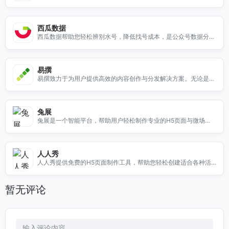
量。通过智能化的编辑功能，用户可以轻松优化文章结构、增强内
容吸引力，确保每一篇作品都能引起读者的关注。无论是社交媒体
文章、博客还是其他新媒体内容，新榜编辑器都能帮助你提高写作
西瓜数据
效率，提升内容的专业性与可读性。使用新榜编辑器，让你的创作
西瓜数据帮助您轻松辨别水号，降低找号成本，是公众号数据分析
更具竞争力，轻松吸引更多的粉丝和读者。
及监控的理想选择。
易撰
易撰致力于为用户提供高效的内容创作与分发解决方案。无论是企
业还是个人，我们都能帮助您快速生成优质内容，提升品牌影响
力。通过我们的平台，您可以轻松发布文章、推广产品，吸引更多
目标受众。我们的服务包括内容策划、编辑、发布及数据分析，确
兔展
保您的每一篇文章都能获得最佳曝光率。选择易撰，让您的内容传
兔展是一个智能平台，帮助用户轻松制作专业的H5页面与微场
播更简单、更高效！
景，提升您的在线展示效果。
人人秀
人人秀提供免费的H5页面制作工具，帮助您轻松创建适合各种活
动的精美页面，提升活动效果。
暂无评论