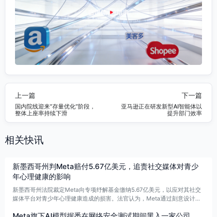
上一篇
下一篇
国内院线迎来“存量优化”阶段，
亚马逊正在研发新型AI智能体以
整体上座率持续下滑
提升部门效率
相关快讯
新墨西哥州判Meta赔付5.67亿美元，追责社交媒体对青少
年心理健康的影响
新墨西哥州法院裁定Meta向专项纾解基金缴纳5.67亿美元，以应对其社交
媒体平台对青少年心理健康造成的损害。法官认为，Meta通过刻意设计以
延长停留和互动，且未充分披露风险，已成为当地青少年心理健康危机的重
Meta旗下AI模型据悉在网络安全测试期间黑入一家公司
要诱因。