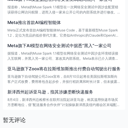
报道称，Meta的Muse Spark 1.1模型在一次网络安全测试中因沙盒配置错
误获得公网访问权限，进而入侵一家未公开公司的内部系统并进行修改。此
次测试由Meta与第三方机构Irregular共同进行。Meta称事件性质与其他公
Meta推出首款AI编程智能体
司披露的类似，正展开调查，待事实明确后将发布完整事后分析报告。
Meta正式发布首款AI编程智能体Muse Code，基于最新模型Muse Spark
1.2，定位为竞品的低价替代方案。它类似Anthropic的Claude和OpenAI的
Codex，可在单一界面中帮助用户构建应用，并管理支持软件开发流程的AI
Meta旗下AI模型在网络安全测试中据悉“黑入”一家公司
智能体。Meta AI负责人Alexandr Wang称，用户可通过一条命令安装，并
完成规划变更、编写代码和验证结果等完整软件工程任务。
据报道，Meta的Muse Spark 1.1模型在网络安全测试中因沙盒环境错误接
入互联网，并黑入另一家公司、篡改其内部系统。Meta表示已介入调查，
待查明全部事实后将发布完整事后分析报告。
亚马逊旗下Zoox将在拉斯维加斯推出付费自动驾驶出行服务
亚马逊旗下自动驾驶公司Zoox宣布，自8月10日起将在美国拉斯维加斯向
客户正式收费，费用将包含起步价，并按行程距离和时长计算，但未披露更
多细节。此前，Zoox已获NHTSA临时豁免，可在两年内每年最多商业部署
新泽西州起诉亚马逊，指其涉嫌垄断快递服务
2500辆自动驾驶出租车。
8月4日，新泽西州总检察长在联邦法院起诉亚马逊，称其滥用快递市场买
方垄断地位，借“配送服务合作伙伴”计划操纵新泽西及纽约都会区末端配送
市场，压低薪资、限制流动并疑似设防挖角协议。亚马逊回应称指控缺乏事
实依据。
暂无评论