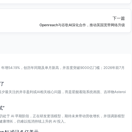
下一篇
Openreach与谷歌AI深化合作，推动英国宽带网络升级
%、年增54.19%，创历年同期及单月新高，并首度突破9000亿门槛；2026年前7月
来了
夕最关注的并非盈利或AI相关核心问题，而是星舰着陆系统画面、吉祥物Asteroi
试”
公司仍处于 AI 早期阶段，正在研发更强模型，期待未来带动营收增长，并强调新模型
康增长，仍难以抵消持续上升的 AI 投入。