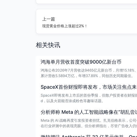
上一篇
现货黄金价格上涨超过2%！
相关快讯
鸿海单月营收首度突破9000亿新台币
鸿海公布2026年7月营收达9465亿元新台币，月增15.18
累计营收5.5894万亿，年增37.89%，同创历史同期最佳。
SpaceX首份财报即将发布，市场关注焦点
SpaceX即将发布上市后的首份季报，但散户投资者在财报前
d，以及火箭能否涂成粉色等趣味话题。
分析师称 Meta 的人工智能战略像在“胡乱尝
Meta 的 AI 战略再度引发投资者担忧。扎克伯格表示，
在行业评测中的表现亮眼。但分析师指出，尽管广告收入仍健