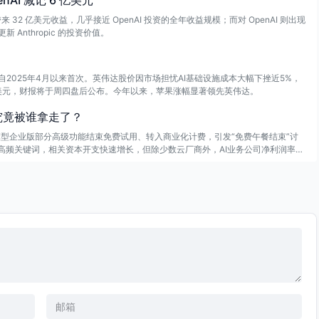
enAI 减记 6 亿美元
带来 32 亿美元收益，几乎接近 OpenAI 投资的全年收益规模；而对 OpenAI 则出现
 Anthropic 的投资价值。
2025年4月以来首次。英伟达股价因市场担忧AI基础设施成本大幅下挫近5%，
万亿美元，财报将于周四盘后公布。今年以来，苹果涨幅显著领先英伟达。
究竟被谁拿走了？
大模型企业版部分高级功能结束免费试用、转入商业化计费，引发“免费午餐结束”讨
高频关键词，相关资本开支快速增长，但除少数云厂商外，AI业务公司净利润率普