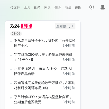
传文件
工具
邮箱
网盘
翻译
地图
识图
查看快讯
08-06
罗永浩再谈锤子手机：称外国厂商开始抄
国产手机
3小时前
字节跳动CEO梁汝波：希望豆包未来成
为“主干”业务
3小时前
小红书加码 AI：布局 AI 社交，启动 AI
陪伴产品自研
3小时前
和光智成完成天使轮数千万融资，AI驱动
材料研发闭环布局加速
3小时前
字节跳动CEO：大语言模型坚持自研，
短期落后也要接受
3小时前