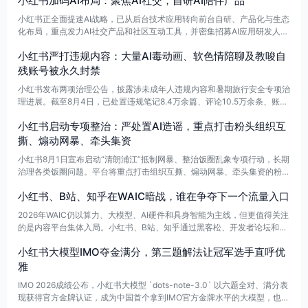
小红书加码AI布局：聚焦AI社交，自研AI陪伴产品
品岗位，探索 AI 陪伴、情感连接、兴趣匹配和个性化互动等应用。
小红书正全面提速AI战略，已从后台技术应用转向前台自研、产品化与生态
化布局，重点发力AI社交产品和社区互动工具，并密集招募AI应用研发人
才。其中“AI社交产品经理”主要负责AI陪伴产品设计，探索情感连接、兴趣
小红书严打违规内容：大量AI毒动画、软色情陪聊及教唆自
匹配和个性化互动，打造更有温度的陪伴体验。
残账号被永久封禁
小红书发布两项治理公告，披露涉未成年人违规内容和暑期旅行安全专项治
理进展。截至8月4日，已处置违规笔记8.4万余篇、评论10.5万余条、账号
3571个。平台对恶意篡改经典动画等典型违规行为从严处置，相关账号已
小红书启动专项整治：严处置AI造谣，重点打击粉头组织互
被永久封禁并下架内容。
撕、煽动网暴、牵头集资
小红书8月1日宣布启动“清朗浦江”抵制网暴、整治饭圈乱象专项行动，长期
治理各类饭圈问题。平台将重点打击组织互撕、煽动网暴、牵头集资的粉头
和粉丝站，并从严处置AI造谣、AI换脸伪造、人肉搜索等新型网暴行为。同
小红书、B站、知乎在WAIC暗战，谁在争夺下一个流量入口
时，体育领域的拉踩运动员、泄露隐私、编造虚假赛事信息等也将被整治。
2026年WAIC仍以算力、大模型、AI硬件和具身智能为主线，但更值得关注
的是内容平台集体入局。小红书、B站、知乎通过黑客松、开发者论坛和AI
创作赛，把AI原生Builder推到台前。OPC一人公司专区的新增，也说明大
小红书大模型IMO夺金满分，第三题解法让冠军选手直呼优
模型趋同后，应用创新正向中小团队和超级个体下沉。
雅
IMO 2026成绩公布，小红书大模型 `dots-note-3.0` 以六题全对、满分表
现获得官方金牌认证，成为中国首个拿到IMO官方金牌水平的大模型，也是