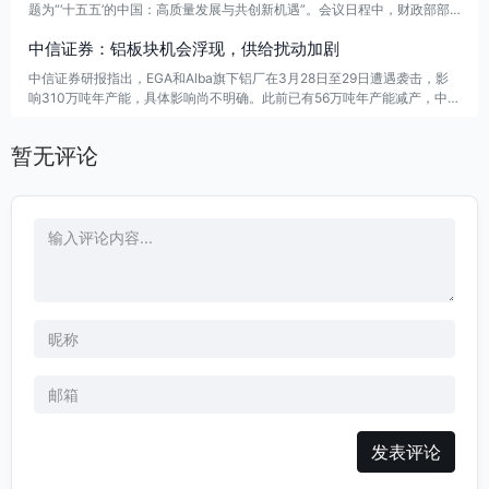
题为“‘十五五’的中国：高质量发展与共创新机遇”。会议日程中，财政部部
长蓝佛安和中国人民银行行长潘功胜将参与“宏观政策与高质量发展专题研
中信证券：铝板块机会浮现，供给扰动加剧
讨会”，进行发言。
中信证券研报指出，EGA和Alba旗下铝厂在3月28日至29日遭遇袭击，影
响310万吨年产能，具体影响尚不明确。此前已有56万吨年产能减产，中东
地区的供给风险持续上升。同时，欧洲能源成本的上升也增加了扰动风险。
尽管短期内存在供给扰动，中长期铝业的供需逻辑依然稳固，预计供给问题
暂无评论
可能推动铝价超预期上涨，投资铝板块的机会仍被看好。
发表评论