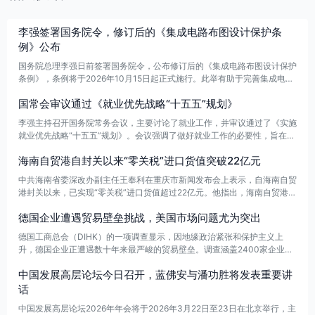
李强签署国务院令，修订后的《集成电路布图设计保护条
例》公布
国务院总理李强日前签署国务院令，公布修订后的《集成电路布图设计保护
条例》，条例将于2026年10月15日起正式施行。此举有助于完善集成电路
知识产权保护制度，推动相关产业规范发展。
国常会审议通过《就业优先战略“十五五”规划》
李强主持召开国务院常务会议，主要讨论了就业工作，并审议通过了《实施
就业优先战略“十五五”规划》。会议强调了做好就业工作的必要性，旨在推
动国家的就业政策和战略实施。
海南自贸港自封关以来“零关税”进口货值突破22亿元
中共海南省委深改办副主任王奉利在重庆市新闻发布会上表示，自海南自贸
港封关以来，已实现“零关税”进口货值超过22亿元。他指出，海南自贸港将
继续优化政策制度，特别是对接国际高标准经贸规则。未来将加大政策清单
德国企业遭遇贸易壁垒挑战，美国市场问题尤为突出
优化、内外资准入协同及简税制改革的推进力度，以加快构建与高水平自由
贸易港相适应的政策体系。
德国工商总会（DIHK）的一项调查显示，因地缘政治紧张和保护主义上
升，德国企业正遭遇数十年来最严峻的贸易壁垒。调查涵盖2400家企业，
69%受访者表示国际业务面临的贸易壁垒增加，创下新高，较去年58%显著
中国发展高层论坛今日召开，蓝佛安与潘功胜将发表重要讲
上升。DIHK外贸主管Volker Treier指出，美国市场问题尤为突出，86%的
企业在该国面临困难，销售额大幅下滑，未来一年预期降至历史最低水平。
话
中国发展高层论坛2026年年会将于2026年3月22日至23日在北京举行，主