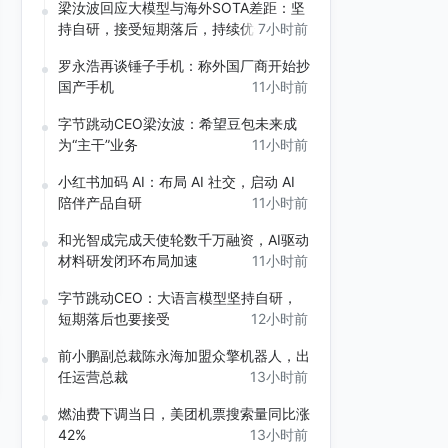
梁汝波回应大模型与海外SOTA差距：坚
持自研，接受短期落后，持续优化长期竞
7小时前
争力
罗永浩再谈锤子手机：称外国厂商开始抄
国产手机
11小时前
字节跳动CEO梁汝波：希望豆包未来成
为“主干”业务
11小时前
小红书加码 AI：布局 AI 社交，启动 AI
陪伴产品自研
11小时前
和光智成完成天使轮数千万融资，AI驱动
材料研发闭环布局加速
11小时前
字节跳动CEO：大语言模型坚持自研，
短期落后也要接受
12小时前
前小鹏副总裁陈永海加盟众擎机器人，出
任运营总裁
13小时前
燃油费下调当日，美团机票搜索量同比涨
42%
13小时前