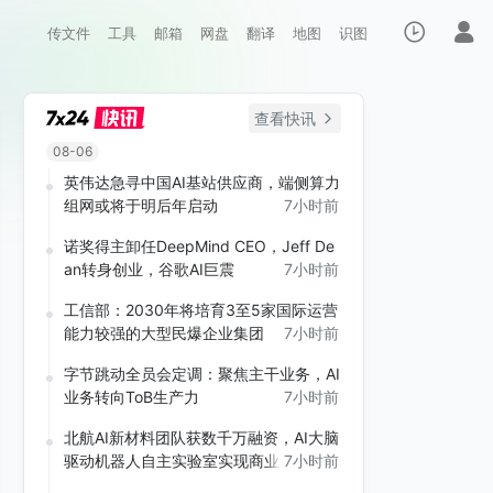
传文件
工具
邮箱
网盘
翻译
地图
识图
查看快讯
08-06
英伟达急寻中国AI基站供应商，端侧算力
组网或将于明后年启动
7小时前
诺奖得主卸任DeepMind CEO，Jeff De
an转身创业，谷歌AI巨震
7小时前
工信部：2030年将培育3至5家国际运营
能力较强的大型民爆企业集团
7小时前
字节跳动全员会定调：聚焦主干业务，AI
业务转向ToB生产力
7小时前
北航AI新材料团队获数千万融资，AI大脑
驱动机器人自主实验室实现商业化
7小时前