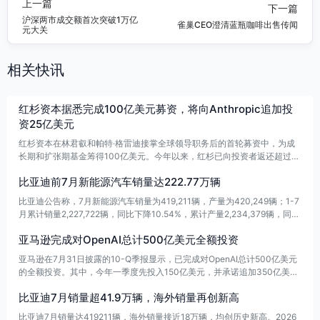
上一篇
下一篇
沪深两市成交额首次突破1万亿
雀巢CEO澄清蓝瓶咖啡出售传闻
元大关
相关快讯
红杉资本据悉完成100亿美元募资，将向Anthropic追加投
资25亿美元
红杉资本在林君叡和帕特·格雷迪接掌全球领导职务后的首轮募资中，为成
长期和扩张期基金筹得100亿美元。今年以来，红杉已向投资者返还超过5
0亿美元资金，且不含其对SpaceX的投资。与此同时，红杉在今年1月参与
比亚迪前7月新能源汽车销量达222.77万辆
Anthropic融资后，又在5月讨论追加投资，合伙人曾考虑10亿美元方案，
最终一致同意投入25亿美元。
比亚迪公告称，7月新能源汽车销量为419,211辆，产量为420,249辆；1-7
月累计销量2,227,722辆，同比下降10.54%，累计产量2,234,379辆，同比
下降8.98%。
亚马逊完成对OpenAI总计500亿美元全额投资
亚马逊在7月31日披露的10-Q季报显示，已完成对OpenAI总计500亿美元
的全额投资。其中，今年一季度先投入150亿美元，并承诺追加350亿美
元；二季度已使用承诺金额中的137亿美元购买OpenAI C轮优先股，报告
比亚迪7月销量超41.9万辆，海外销量再创新高
期后又将剩余213亿美元全部投向该轮优先股。亚马逊称，若OpenAI未来
完成IPO或其他流动性事件，相关C轮优先股将转换为普通股。
比亚迪7月销量达419211辆，海外销量接近18万辆，均创历史新高。2026