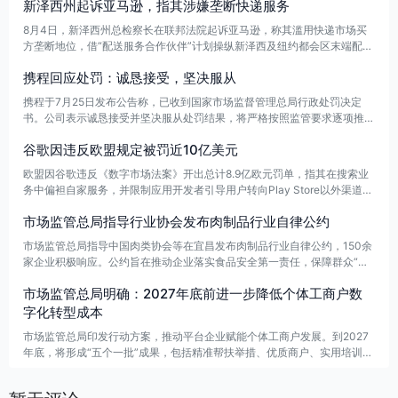
新泽西州起诉亚马逊，指其涉嫌垄断快递服务
查，综合运用抽查、约谈、通报、立案等手段，压实审查责任。
8月4日，新泽西州总检察长在联邦法院起诉亚马逊，称其滥用快递市场买
方垄断地位，借“配送服务合作伙伴”计划操纵新泽西及纽约都会区末端配送
市场，压低薪资、限制流动并疑似设防挖角协议。亚马逊回应称指控缺乏事
携程回应处罚：诚恳接受，坚决服从
实依据。
携程于7月25日发布公告称，已收到国家市场监督管理总局行政处罚决定
书。公司表示诚恳接受并坚决服从处罚结果，将严格按照监管要求逐项推进
整改，系统落实各项措施，确保整改执行到位。
谷歌因违反欧盟规定被罚近10亿美元
欧盟因谷歌违反《数字市场法案》开出总计8.9亿欧元罚单，指其在搜索业
务中偏袒自家服务，并限制应用开发者引导用户转向Play Store以外渠道。
其中，搜索滥用市场支配地位罚4.6亿欧元，Play Store违规罚4.3亿欧元。
市场监管总局指导行业协会发布肉制品行业自律公约
市场监管总局指导中国肉类协会等在宜昌发布肉制品行业自律公约，150余
家企业积极响应。公约旨在推动企业落实食品安全第一责任，保障群众“吃
得放心、安心”，促进肉制品产业高质量发展。
市场监管总局明确：2027年底前进一步降低个体工商户数
字化转型成本
市场监管总局印发行动方案，推动平台企业赋能个体工商户发展。到2027
年底，将形成“五个一批”成果，包括精准帮扶举措、优质商户、实用培训课
程、数字化应用场景和典型案例，探索长效机制，降低个体工商户数字化转
型成本，优化发展环境，提升持续增收能力。