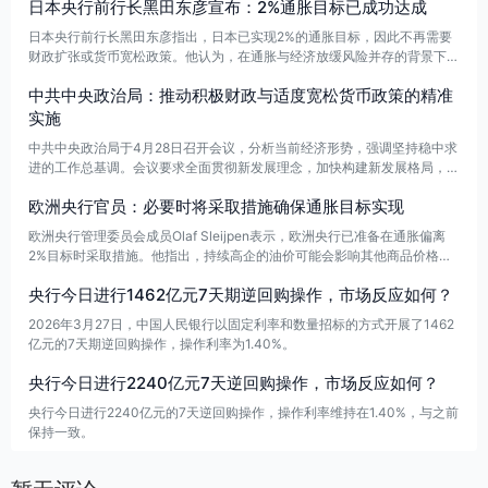
日本央行前行长黑田东彦宣布：2%通胀目标已成功达成
通胀。
日本央行前行长黑田东彦指出，日本已实现2%的通胀目标，因此不再需要
财政扩张或货币宽松政策。他认为，在通胀与经济放缓风险并存的背景下，
日本央行在4月28日决定暂不加息是明智之举。
中共中央政治局：推动积极财政与适度宽松货币政策的精准
实施
中共中央政治局于4月28日召开会议，分析当前经济形势，强调坚持稳中求
进的工作总基调。会议要求全面贯彻新发展理念，加快构建新发展格局，统
筹国内外两个大局，发展与安全并重。要深化改革开放，推动科技自立与产
欧洲央行官员：必要时将采取措施确保通胀目标实现
业链自主可控，实施积极的财政政策和适度宽松的货币政策。同时，会议提
到要扩大内需、优化供给，稳就业、稳企业、稳市场、稳预期，增强经济内
欧洲央行管理委员会成员Olaf Sleijpen表示，欧洲央行已准备在通胀偏离
生动力，力求实现“十五五”良好开局，促进国内大循环与国际双循环的良性
2%目标时采取措施。他指出，持续高企的油价可能会影响其他商品价格及
互动。
工资形成，从而加剧通胀效应。在这种情况下，欧洲央行将进行干预，确保
央行今日进行1462亿元7天期逆回购操作，市场反应如何？
通胀在中期内维持在2%左右。
2026年3月27日，中国人民银行以固定利率和数量招标的方式开展了1462
亿元的7天期逆回购操作，操作利率为1.40%。
央行今日进行2240亿元7天逆回购操作，市场反应如何？
央行今日进行2240亿元的7天逆回购操作，操作利率维持在1.40%，与之前
保持一致。