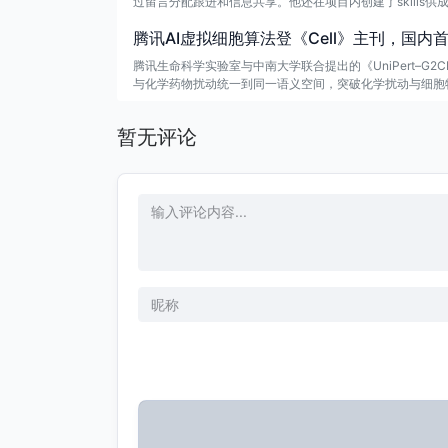
过留言分配跟进和信息共享。他还在项目内创建了skills
腾讯AI虚拟细胞算法登《Cell》主刊，国内
腾讯生命科学实验室与中南大学联合提出的《UniPert–G
与化学药物扰动统一到同一语义空间，突破化学扰动与细胞特
系，并在ESR1耐药案例中验证了预测与机制解释能力。
暂无评论