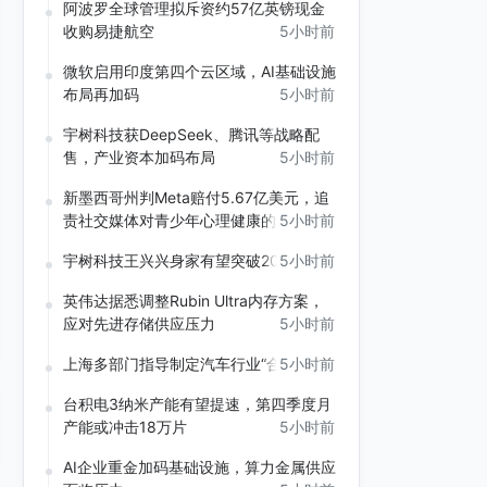
阿波罗全球管理拟斥资约57亿英镑现金
收购易捷航空
5小时前
微软启用印度第四个云区域，AI基础设施
布局再加码
5小时前
宇树科技获DeepSeek、腾讯等战略配
售，产业资本加码布局
5小时前
新墨西哥州判Meta赔付5.67亿美元，追
责社交媒体对青少年心理健康的影响
5小时前
宇树科技王兴兴身家有望突破200亿元
5小时前
英伟达据悉调整Rubin Ultra内存方案，
应对先进存储供应压力
5小时前
上海多部门指导制定汽车行业“合规公约”
5小时前
台积电3纳米产能有望提速，第四季度月
产能或冲击18万片
5小时前
AI企业重金加码基础设施，算力金属供应