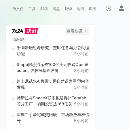
传文件
工具
邮箱
网盘
翻译
地图
识图
查看快讯
08-07
千问新增思考研究、定时任务与办公助理
功能
3小时前
Stripe据悉拟斥资100亿美元收购OpenR
outer，强攻AI基础设施
3小时前
迪士尼试水AI搜索：用自然语言重塑内容
发现
3小时前
特斯拉与SpaceX联手拟建得州Terafab
芯片工厂，初期投资达168亿美元
5小时前
深圳二手豪宅成交回暖，市场释放积极信
号
5小时前