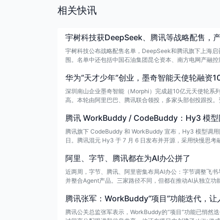
相关快讯
宇树科技获DeepSeek、腾讯等战略配售，
宇树科技公布战略配售名单，DeepSeek和腾讯旗下上
围。名单中还包括中国石油集团昆仑资本、南方电网产融控
能等领域。
华为“天才少年”创业，墨奇智能天使轮融资1
深圳南山企业墨奇智能（Morphi）完成超10亿元天使轮
高。本轮由阿里巴巴、腾讯联合领投，多家头部创投跟投。
腾讯 WorkBuddy / CodeBuddy：Hy3
腾讯旗下 CodeBuddy 和 WorkBuddy 宣布，Hy3 模型
日。腾讯混元 Hy3 于 7 月 6 日发布并开源，采用快慢思考融
明其为大语言模型，暂不具备多模态能力。
阿里、字节、腾讯都在为AI办公拼了
近两周，字节、腾讯、阿里密集布局AI办公：字节调整飞书与
并整合Agent产品。三家路径不同，但都在推动AI从独立功
腾讯张军：WorkBuddy“项目”功能迭代，
腾讯公关总监张军表示，WorkBuddy的“项目”功能已