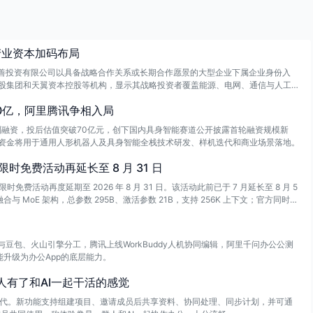
产业资本加码布局
海启善投资有限公司以具备战略合作关系或长期合作愿景的大型企业下属企业身份入
股集团和天翼资本控股等机构，显示其战略投资者覆盖能源、电网、通信与人工智
0亿，阿里腾讯争相入局
系列融资，投后估值突破70亿元，创下国内具身智能赛道公开披露首轮融资规模新
资金将用于通用人形机器人及具身智能全栈技术研发、样机迭代和商业场景落地。
 模型限时免费活动再延长至 8 月 31 日
调用限时免费活动再度延期至 2026 年 8 月 31 日。该活动此前已于 7 月延长至 8 月 5
合与 MoE 架构，总参数 295B、激活参数 21B，支持 256K 上下文；官方同时说
豆包、火山引擎分工，腾讯上线WorkBuddy人机协同编辑，阿里千问办公公测
能升级为办公App的底层能力。
让人有了和AI一起干活的感觉
悄然迭代。新功能支持组建项目、邀请成员后共享资料、协同处理、同步计划，并可通