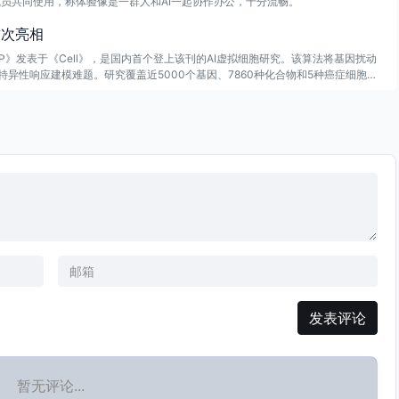
供成员共同使用，称体验像是一群人和AI一起协作办公，十分流畅。
首次亮相
2CP》发表于《Cell》，是国内首个登上该刊的AI虚拟细胞研究。该算法将基因扰动
异性响应建模难题。研究覆盖近5000个基因、7860种化合物和5种癌症细胞
发表评论
暂无评论...