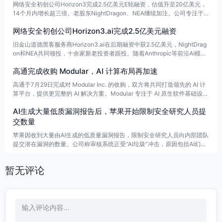
网络安全初创公司Horizon3完成2.5亿美元E轮融资，估值升至20亿美元，
14个月内增长超三倍。老股东NightDragon、NEA继续加注。公司专注于
授权场景下的AI漏洞探测，累计完成31万次生产环境安全测试且未引发中
网络安全初创公司Horizon3.ai完成2.5亿美元融资
断，借企业安全需求升温推动“AI Hacker”能力发展。
旧金山道德黑客服务商Horizon3.ai在后期融资中获2.5亿美元，NightDrag
on和NEA共同领投，十余家新老投资者跟投。随着Anthropic等前沿AI模型
被担忧可能增强网络攻击威力，企业安全需求上升，公司拟借势加速扩张。
高通完成收购 Modular，AI 计算布局再加速
高通于7月29日完成对 Modular Inc. 的收购，双方将共同打造领先的 AI 计
算平台，提供更完整的 AI 解决方案。Modular 专注于 AI 原生软件基础设
施，支持在异构计算系统中部署生成式 AI 和智能体。此次收购有望加速高
AI生成大量低质漏洞报告后，苹果开始限制安全研究人员提
通在数据中心、边缘基础设施和工业 AI 等领域的布局，且 Modular 仍将坚
持开放异构生态，并提供 CPU、GPU、NPU 定制方案。
交数量
苹果因收到大量由AI生成的低质量漏洞报告，限制安全研究人员向内部团队
提交潜在漏洞的数量。公司称审核系统正受“AI垃圾”冲击，原因包括AI幻觉
误报风险。尽管生成式AI也帮助研究人员更快发现真实漏洞，如Bynario用
ChatGPT三周内在新版macOS中发现50多个漏洞，但同时也带来了海量低
暂无评论
质报告。