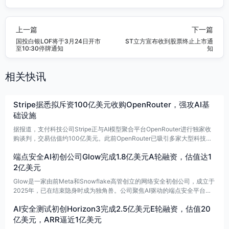
上一篇
下一篇
国投白银LOF将于3月24日开市
ST立方宣布收到股票终止上市通
至10:30停牌通知
知
相关快讯
Stripe据悉拟斥资100亿美元收购OpenRouter，强攻AI基
础设施
据报道，支付科技公司Stripe正与AI模型聚合平台OpenRouter进行独家收
购谈判，交易估值约100亿美元。此前OpenRouter已吸引多家大型科技公
司关注，但目前Stripe已率先进入独家磋商阶段，收购进展受到市场关注。
端点安全AI初创公司Glow完成1.8亿美元A轮融资，估值达1
2亿美元
Glow是一家由前Meta和Snowflake高管创立的网络安全初创公司，成立于
2025年，已在结束隐身时成为独角兽。公司聚焦AI驱动的端点安全平台，
帮助企业监控和管控员工设备上的软件、AI Agent和开发者工具，并借助A
AI安全测试初创Horizon3完成2.5亿美元E轮融资，估值20
nthropic、Gemini模型及自研软件提升安全任务可靠性。
亿美元，ARR逼近1亿美元