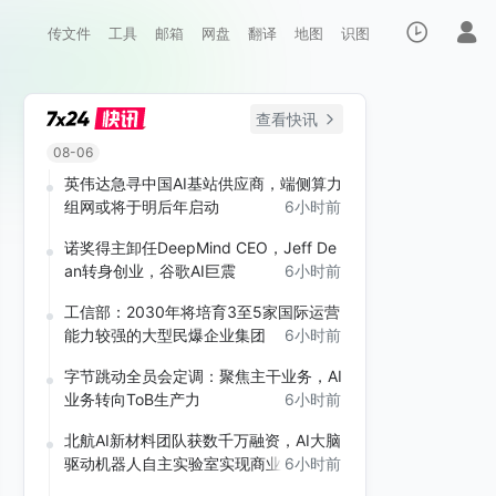
传文件
工具
邮箱
网盘
翻译
地图
识图
查看快讯
08-06
英伟达急寻中国AI基站供应商，端侧算力
组网或将于明后年启动
6小时前
诺奖得主卸任DeepMind CEO，Jeff De
an转身创业，谷歌AI巨震
6小时前
工信部：2030年将培育3至5家国际运营
能力较强的大型民爆企业集团
6小时前
字节跳动全员会定调：聚焦主干业务，AI
业务转向ToB生产力
6小时前
北航AI新材料团队获数千万融资，AI大脑
驱动机器人自主实验室实现商业化
6小时前