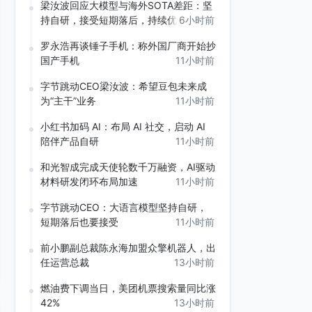
梁汝波回应大模型与海外SOTA差距：坚
持自研，接受短期落后，持续优化长期竞
6小时前
争力
罗永浩再谈锤子手机：称外国厂商开始抄
国产手机
11小时前
字节跳动CEO梁汝波：希望豆包未来成
为“主干”业务
11小时前
小红书加码 AI：布局 AI 社交，启动 AI
陪伴产品自研
11小时前
和光智成完成天使轮数千万融资，AI驱动
材料研发闭环布局加速
11小时前
字节跳动CEO：大语言模型坚持自研，
短期落后也要接受
11小时前
前小鹏副总裁陈永海加盟众擎机器人，出
任运营总裁
13小时前
燃油费下调当日，美团机票搜索量同比涨
42%
13小时前