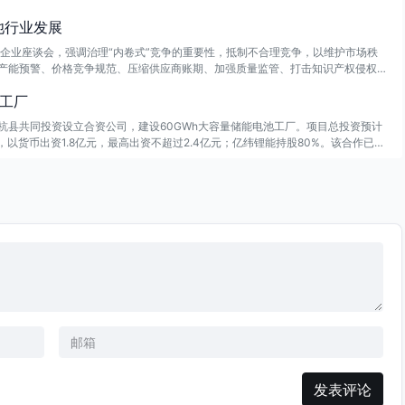
池行业发展
企业座谈会，强调治理“内卷式”竞争的重要性，抵制不合理竞争，以维护市场秩
产能预警、价格竞争规范、压缩供应商账期、加强质量监管、打击知识产权侵权等
同时，会议讨论了行业内非理性竞争的负面行为清单。
池工厂
杭县共同投资设立合资公司，建设60GWh大容量储能电池工厂。项目总投资预计
，以货币出资1.8亿元，最高出资不超过2.4亿元；亿纬锂能持股80%。该合作已获
环保切入大容量储能电芯研发制造，完善新能源产业链，并培育新的利润增长点。
发表评论