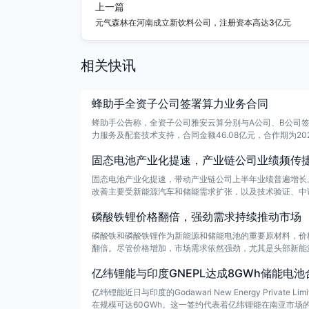
上一篇
元气森林在河南成立新饮料公司，注册资本高达3亿元
相关快讯
蜂助手全资子公司签署算力业务合同
蜂助手公告称，全资子公司雅安云算分别与A公司、B公司签
力服务及配套技术支持，合同金额46.08亿元，合作期为202
0万元。
固态电池产业化提速，产业链公司业绩频传
固态电池产业化提速，带动产业链公司上半年业绩普遍增长
改善主要受新能源汽车和储能需求扩张，以及技术验证、中
磷酸铁锂价格翻倍，强劲需求持续推动市场
磷酸铁和磷酸铁锂作为新能源和储能电池的重要原材料，价格在
翻倍。尽管价格增加，市场需求依然强劲，尤其是头部新能
储能产品的出口需求是拉动磷酸铁锂需求的主要因素。此外
亿纬锂能与印度GNEPL达成8GWh储能电
本，进一步推动了价格上涨。
亿纬锂能近日与印度的Godawari New Energy Priv
在规模可达60GWh。这一签约代表着亿纬锂能在南亚市场