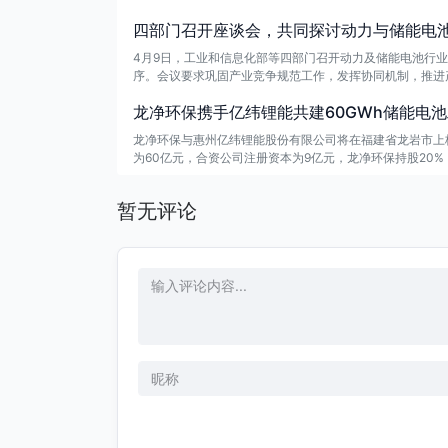
四部门召开座谈会，共同探讨动力与储能电
4月9日，工业和信息化部等四部门召开动力及储能电池行业
序。会议要求巩固产业竞争规范工作，发挥协同机制，推进
举措，并规范地方招商引资行为，以促进产业高质量发展。
龙净环保携手亿纬锂能共建60GWh储能电
龙净环保与惠州亿纬锂能股份有限公司将在福建省龙岩市上
为60亿元，合资公司注册资本为9亿元，龙净环保持股20%
得公司董事会审议通过，无需股东会审议。此举将帮助龙净
暂无评论