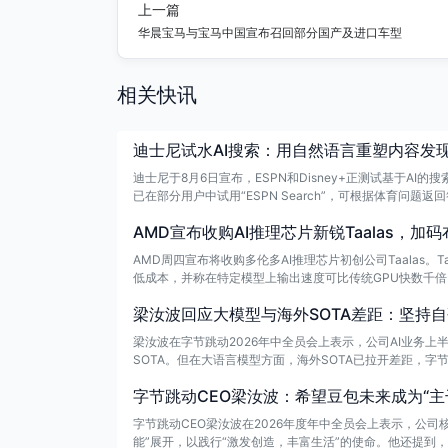
上一篇
华晨宝马与宝马中国宣布召回部分国产及进口车型
相关快讯
迪士尼试水AI搜索：用自然语言重塑内容发
迪士尼于8月6日宣布，ESPN和Disney+正测试基于A
已在部分用户中试用“ESPN Search”，可根据体育
知识库及体育数据系统。
AMD宣布收购AI推理芯片新锐Taalas，加
AMD周四宣布将收购多伦多AI推理芯片初创公司Taalas
低成本，并称在特定模型上输出速度可比传统GPU快数千倍。A
梁汝波回应大模型与海外SOTA差距：坚持
梁汝波在字节跳动2026年中全员会上表示，公司AI业务上
SOTA。但在大语言模型方面，海外SOTA已拉开差距，
一鸣此前的表态一致。
字节跳动CEO梁汝波：希望豆包未来成为“主
字节跳动CEO梁汝波在2026年度年中全员会上表示，公司
能”展开，以践行“激发创造，丰富生活”的使命。他还提到