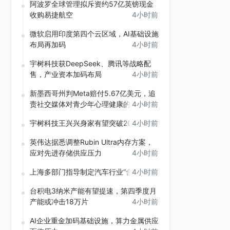
阿波罗全球管理拟斥资约57亿英镑现金
收购易捷航空
4小时前
微软启用印度第四个云区域，AI基础设施
布局再加码
4小时前
宇树科技获DeepSeek、腾讯等战略配
售，产业资本加码布局
4小时前
新墨西哥州判Meta赔付5.67亿美元，追
责社交媒体对青少年心理健康的影响
4小时前
宇树科技王兴兴身家有望突破200亿元
4小时前
英伟达据悉调整Rubin Ultra内存方案，
应对先进存储供应压力
4小时前
上海多部门指导制定汽车行业“合规公约”
4小时前
台积电3纳米产能有望提速，第四季度月
产能或冲击18万片
4小时前
AI企业重金加码基础设施，算力金属供应