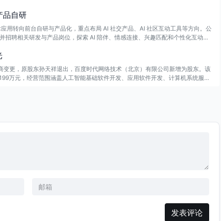
伴产品自研
应用转向前台自研与产品化，重点布局 AI 社交产品、AI 社区互动工具等方向。公
品思维，并招聘相关研发与产品岗位，探索 AI 陪伴、情感连接、兴趣匹配和个性化互动等
光
工商变更，原股东孙天祥退出，百度时代网络技术（北京）有限公司新增为股东。该
约199万元，经营范围涵盖人工智能基础软件开发、应用软件开发、计算机系统服务
发表评论