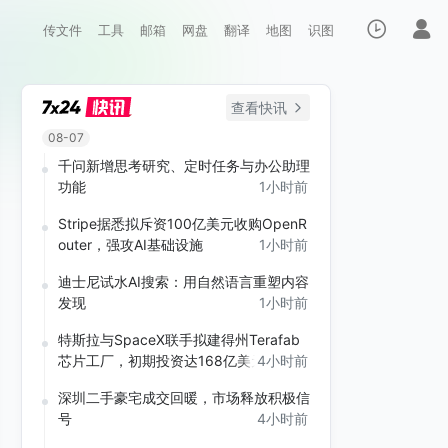
传文件
工具
邮箱
网盘
翻译
地图
识图
查看快讯
08-07
千问新增思考研究、定时任务与办公助理
功能
1小时前
Stripe据悉拟斥资100亿美元收购OpenR
outer，强攻AI基础设施
1小时前
迪士尼试水AI搜索：用自然语言重塑内容
发现
1小时前
特斯拉与SpaceX联手拟建得州Terafab
芯片工厂，初期投资达168亿美元
4小时前
深圳二手豪宅成交回暖，市场释放积极信
号
4小时前