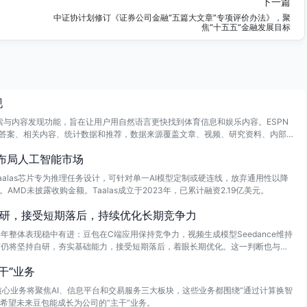
下一篇
中证协计划修订《证券公司金融“五篇大文章”专项评价办法》，聚
焦“十五五”金融发展目标
现
I的搜索与内容发现功能，旨在让用户用自然语言更快找到体育信息和娱乐内容。ESPN
问题返回答案、相关内容、统计数据和推荐，数据来源覆盖文章、视频、研究资料、内部
码布局人工智能市场
。Taalas芯片专为推理任务设计，可针对单一AI模型定制或硬连线，放弃通用性以降
MD未披露收购金额。Taalas成立于2023年，已累计融资2.19亿美元。
自研，接受短期落后，持续优化长期竞争力
半年整体表现稳中有进：豆包在C端应用保持竞争力，视频生成模型Seedance维持
字节仍将坚持自研，夯实基础能力，接受短期落后，着眼长期优化。这一判断也与张
干”业务
核心业务将聚焦AI、信息平台和交易服务三大板块，这些业务都围绕“通过计算换智
，希望未来豆包能成长为公司的“主干”业务。