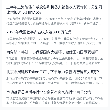
2026年7月底，中文版在线阅读超1.74亿次、下载超5300万次，外文版上
上半年上海智能车载设备和机器人销售收入双增长，分别同
线三个月阅读超12万次、下载超16万次，人工智能与安全相关标准最受关
注】【。
比增长61.5%和17.5%
上海市税务局发票数据显示，2026年上半年上海经济延续稳中向好态势：
传统产业稳健增长，食品制造等行业销售收入同比增9.2%；新兴产业加速
崛起，智能车载设备、机器人分别增长61.5%、17.5%；科创投入和数字经
2025年我国数字产业收入达39.6万亿元
济也持续发力，市场活力不断释放。
《国家信息化发展报告（2025年）》显示，我国数字经济持续壮大：2025
年核心产业增加值占GDP比重超10.5%，数字产业收入达39.6万亿元，同
比增长8.8%，居民数字消费规模达25.3万亿元，同比增长8.7%。同时，网
商务部：将进一步做强国内大循环，做优国内国际双循环
络基础设施不断升级，5G基站达483.8万个，三分之二地级市达到千兆城
市标准，IPv6活跃用户达8.69亿。
7月23日，商务部副部长鄢东表示，今年以来已按党中央、国务院部署，加
快推进商务领域“十五五”专项规划制定落实。下一步将持续聚焦高质量发
展，提升政策效能，做强国内大循环、做优国内国际双循环，为国民经济发
北京布局建设Token工厂，下半年力争新增智能算力5万P
展贡献新力量。
北京上半年数字经济增速7.8%，核心产业增速9.8%，对GDP拉动明显。下
半年将推进人工智能全域赋能，推动文旅、工业、教育等场景应用，制定T
oken经济政策，建设相关平台与工厂，并举办OPC路演、开发AIGC课程。
市场监管总局指导行业协会发布肉制品行业自律公约
同时打造“RISC-V+AI OS”开源生态，力争新增智能算力5万P，年内总规模
超13万P。
市场监管总局指导中国肉类协会等在宜昌发布肉制品行业自律公约，150余
家企业积极响应。公约旨在推动企业落实食品安全第一责任，保障群众“吃
得放心、安心”，促进肉制品产业高质量发展。