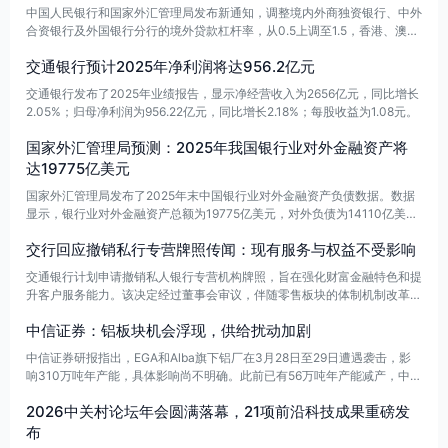
中国人民银行和国家外汇管理局发布新通知，调整境内外商独资银行、中外
合资银行及外国银行分行的境外贷款杠杆率，从0.5上调至1.5，香港、澳门
及台湾地区的金融机构在内设立的银行亦适用此规定。同时，进出口银行的
交通银行预计2025年净利润将达956.2亿元
境外贷款杠杆率由3提升至3.5。若计算的境外贷款余额上限低于100亿元，
则核定为100亿元。此外，境内银行可通过向境外银行融出资金的方式，间
交通银行发布了2025年业绩报告，显示净经营收入为2656亿元，同比增长
接向境外企业发放一年期以上的本外币贷款，需遵循当地法律法规。
2.05%；归母净利润为956.22亿元，同比增长2.18%；每股收益为1.08元。
国家外汇管理局预测：2025年我国银行业对外金融资产将
达19775亿美元
国家外汇管理局发布了2025年末中国银行业对外金融资产负债数据。数据
显示，银行业对外金融资产总额为19775亿美元，对外负债为14110亿美
元，净资产为5665亿美元。其中，人民币净负债为1436亿美元，而外币净
交行回应撤销私行专营牌照传闻：现有服务与权益不受影响
资产则为7101亿美元。
交通银行计划申请撤销私人银行专营机构牌照，旨在强化财富金融特色和提
升客户服务能力。该决定经过董事会审议，伴随零售板块的体制机制改革和
组织架构调整。尽管牌照撤销，交行现有的私人银行业务服务、权益和流程
中信证券：铝板块机会浮现，供给扰动加剧
将不受影响。业内人士指出，此次调整并非业务收缩，而是推动财富管理与
私人银行业务深度融合的重要举措，预计将通过资源整合和战略协同，进一
中信证券研报指出，EGA和Alba旗下铝厂在3月28日至29日遭遇袭击，影
步提升服务水平。
响310万吨年产能，具体影响尚不明确。此前已有56万吨年产能减产，中东
地区的供给风险持续上升。同时，欧洲能源成本的上升也增加了扰动风险。
2026中关村论坛年会圆满落幕，21项前沿科技成果重磅发
尽管短期内存在供给扰动，中长期铝业的供需逻辑依然稳固，预计供给问题
可能推动铝价超预期上涨，投资铝板块的机会仍被看好。
布