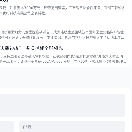
宣捷，注册资本3000万元，经营范围涵盖人工智能基础软件开发、智能车载设备
州优行科技有限公司全资持股。
四川锦欣西囡妇女儿童医院启动试点，成为辅助生殖领域首个面向医生的临床AI智能
及启动用药评估，并将临床经验、专业知识、算法与本地大模型融入电子病历工作
现视频“边播边改”，多项指标全球领先
-Edit，支持边观看边修改人物和场景，让视频创作从“先素材后修改”升级为实时互动
，并基于全自研 JoyAI-Video 模型，在 720P 下实现每秒 30 帧推理