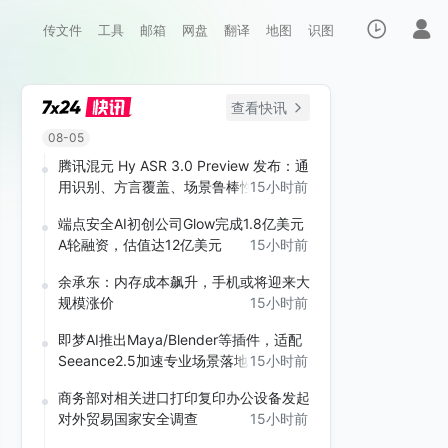
传文件
工具
邮箱
网盘
翻译
地图
识图
查看快讯
08-05
腾讯混元 Hy ASR 3.0 Preview 发布：通
用识别、方言覆盖、场景鲁棒性全面升级
15小时前
端点安全AI初创公司Glow完成1.8亿美元
A轮融资，估值达12亿美元
15小时前
余承东：内存成本飙升，手机或将迎来大
规模涨价
15小时前
即梦AI推出Maya/Blender等插件，适配
Seeance2.5加速专业场景落地
15小时前
商务部对相关进口打印复印办公设备发起
对外贸易国家安全调查
15小时前