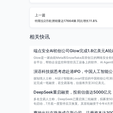
上一篇
特斯拉2月欧洲销量达17664辆 同比增长11.8%
相关快讯
端点安全AI初创公司Glow完成1.8亿美元A
Glow是一家由前Meta和Snowflake高管创立的网络
全平台，帮助企业监控和管控员工设备上的软件、AI Agent和
演语科技据悉考虑赴港IPO，中国人工智能
据知情人士称，AI设计智能体Lovart背后的中国初创公
近完成一笔融资，若交易落地，估值将升至30亿美元。
DeepSeek重启融资，投前估值达5000亿元
多名交易人士称，DeepSeek已重启第二轮融资，拟募资
旬启动，7月底一度暂停后又恢复。其首轮融资于今年4月开启
纪录。
曹操出行在珠海成立新公司，注册资本达300