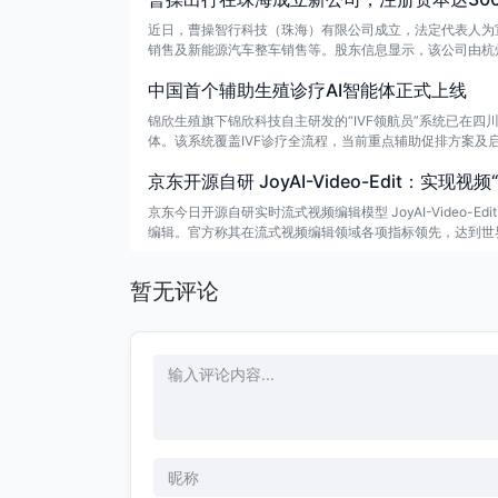
近日，曹操智行科技（珠海）有限公司成立，法定代表人为
销售及新能源汽车整车销售等。股东信息显示，该公司由杭
中国首个辅助生殖诊疗AI智能体正式上线
锦欣生殖旗下锦欣科技自主研发的“IVF领航员”系统已在
体。该系统覆盖IVF诊疗全流程，当前重点辅助促排方案
流，为医生提供可比较、可追溯、可复核的决策参考。
京东开源自研 JoyAI-Video-Edit：实
京东今日开源自研实时流式视频编辑模型 JoyAI-Video
编辑。官方称其在流式视频编辑领域各项指标领先，达到世界一流水平
速度，解决实时编辑的卡顿与延迟问题。
暂无评论