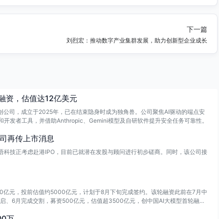
下一篇
刘烈宏：推动数字产业集群发展，助力创新型企业成长
轮融资，估值达12亿美元
安全初创公司，成立于2025年，已在结束隐身时成为独角兽。公司聚焦AI驱动的端点安
开发者工具，并借助Anthropic、Gemini模型及自研软件提升安全任务可靠性。
公司再传上市消息
司演语科技正考虑赴港IPO，目前已就潜在发股与顾问进行初步磋商。同时，该公司接
500亿元，投前估值约5000亿元，计划于8月下旬完成签约。该轮融资此前在7月中
、6月完成交割，募资500亿元，估值超3500亿元，创中国AI大模型首轮融资
0万