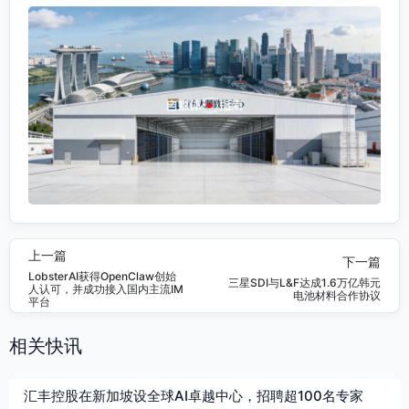
上一篇
下一篇
LobsterAI获得OpenClaw创始
三星SDI与L&F达成1.6万亿韩元
人认可，并成功接入国内主流IM
电池材料合作协议
平台
相关快讯
汇丰控股在新加坡设全球AI卓越中心，招聘超100名专家