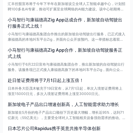
汇丰控股宣布将于今年下半年在新加坡设立全球人工智能卓越中心，计划招
聘100多名AI专家，推动可扩展至全球网络的AI能力建设。该中心初期将聚
焦三大方向：提升客户财富管理体验、推出智能化财资解决方案，以及开发
小马智行与康福德高Zig App达成合作，新加坡自动驾驶出
AI赋能的数字支付服务。
行服务正式上线！
小马智行与康福德高集团合作推出的新加坡自动驾驶出行服务，已正式接入
康福德高的本地叫车平台Zig，并面向公众开放预约。这一举措标志着双方
在榜鹅片区的自动驾驶运营项目从试点阶段转向公开服务，进一步推动了
小马智行与康福德高Zig App合作，新加坡自动驾驶服务正
“小马智行”的“中国+海外”双引擎战略发展。
式上线
小马智行于6月22日宣布与康福德高集团合作，推出新加坡的自动驾驶出行
服务。该服务现已正式接入康福德高旗下的本地叫车平台Zig，面向公众全
面开放预约。
赴日签证费用将于7月1日起上涨五倍！
日本外务大臣茂木敏充于19日宣布，从7月1日起，单次入境签证费用将上
涨至15000日元，多次入境签证费用将上涨至30000日元。
新加坡电子产品出口增速创新高，人工智能需求助力增长
新加坡在5月份的电子产品出口额创下历史最大增幅，增长近95%，达到71
亿新元（55亿美元），主要受全球对人工智能相关设备强劲需求的推动。
根据新加坡企业发展局的数据，集成电路仍然是推动出口增长的主要因素，
日本芯片公司Rapidus携手英意共推半导体创新
增幅接近81%。