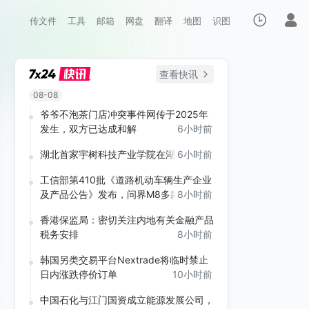
传文件
工具
邮箱
网盘
翻译
地图
识图
查看快讯
08-08
爷爷不泡茶门店冲突事件网传于2025年
发生，双方已达成和解
6小时前
湖北首家宇树科技产业学院在湖北成立
6小时前
工信部第410批《道路机动车辆生产企业
及产品公告》发布，问界M8多款车型在
8小时前
列
香港保监局：密切关注内地有关金融产品
税务安排
8小时前
韩国另类交易平台Nextrade将临时禁止
日内涨跌停价订单
10小时前
中国石化与江门国资成立能源发展公司，