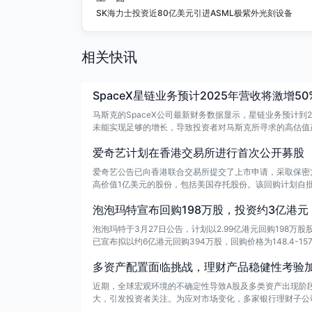
SK海力士投资近80亿美元引进ASML极紫外光刻设备
相关快讯
SpaceX星链业务预计2025年营收将激增5
马斯克的SpaceX公司最新财务数据显示，星链业务预计到
未能实现足够的增长，导致投资者对马斯克所寻求的高估值
爱奇艺计划在香港交易所进行首次公开募股
爱奇艺公告已向香港联合交易所提交了上市申请，采取保密
高价值1亿美元的股份，包括美国存托股份。该回购计划自
泡泡玛特宣布回购198万股，投资约3亿港元
泡泡玛特于3月27日公告，计划以2.99亿港元回购198万股
已宣布拟以约6亿港元回购394万股，回购价格为148.4-1
多资产配置面临挑战，理财产品稳健性考验
近期，全球宏观环境的不确定性导致A股及多类资产出现阶
大，引发投资者关注。为应对市场变化，多家银行理财子公
断，旨在释放稳定预期信号。业内人士指出，此次多资产同