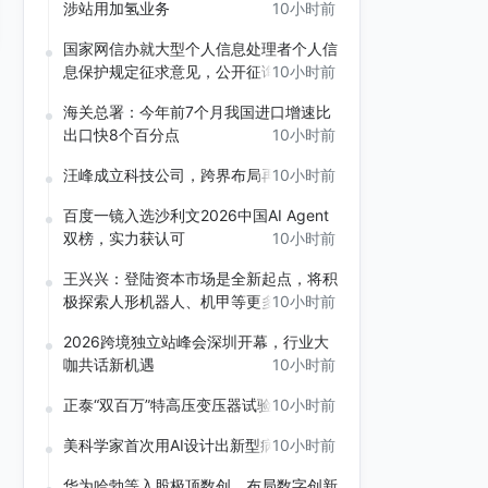
涉站用加氢业务
10小时前
国家网信办就大型个人信息处理者个人信
息保护规定征求意见，公开征询意见
10小时前
海关总署：今年前7个月我国进口增速比
出口快8个百分点
10小时前
汪峰成立科技公司，跨界布局再引关注
10小时前
百度一镜入选沙利文2026中国AI Agent
双榜，实力获认可
10小时前
王兴兴：登陆资本市场是全新起点，将积
极探索人形机器人、机甲等更多产品形态
10小时前
2026跨境独立站峰会深圳开幕，行业大
咖共话新机遇
10小时前
正泰“双百万”特高压变压器试验一次成功
10小时前
美科学家首次用AI设计出新型病毒
10小时前
华为哈勃等入股极顶数创，布局数字创新