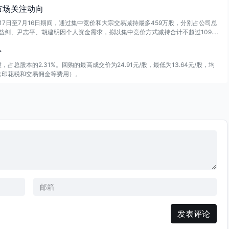
市场关注动向
17日至7月16日期间，通过集中竞价和大宗交易减持最多459万股，分别占公司总
、倪益剑、尹志平、胡建明因个人资金需求，拟以集中竞价方式减持合计不超过109.2
股，占公司总股本的0.98%。
心
占总股本的2.31%。回购的最高成交价为24.91元/股，最低为13.64元/股，均
（不含印花税和交易佣金等费用）。
发表评论