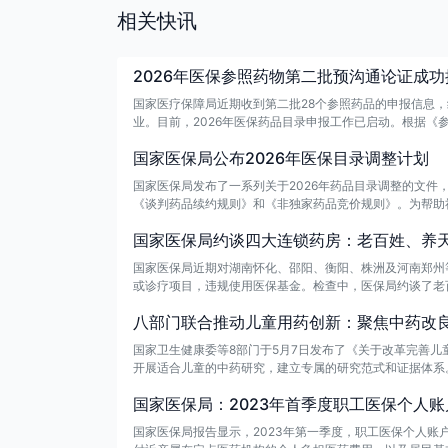
相关快讯
2026年医保参照药物第二批预沟通论证成功
国家医疗保障局近期收到第二批28个参照药品的申报信息
业。目前，2026年医保药品目录申报工作已启动。根据《
药品目录调整，将在综合评审阶段重新论证，并以评审确定
国家医保局公布2026年医保目录调整计划
国家医保局发布了一系列关于2026年药品目录调整的文
《谈判药品续约规则》和《非独家药品竞价规则》。为帮助
险药品目录及商业健康保险创新药品目录调整常用问答（2
国家医保局约谈四大连锁药房：老百姓、养
国家医保局近期对湖南怀化、邵阳、衡阳、株洲及河南郑州
或诊疗项目，违规使用医保基金。检查中，医保局约谈了老
于发现的违规行为，医保部门将依法处理，包括解除服务协
八部门联合推动儿童用药创新：聚焦中药改
门。
国家卫生健康委等8部门于5月7日发布了《关于改革完善
开展适合儿童的中药研究，建立专属的研究范式和证据体系
合，推动儿科中成药和中药制剂的开发与转化。同时，制定
国家医保局：2023年首季度职工医保个人账户
说明书，以提升用药安全性。
国家医保局报告显示，2023年第一季度，职工医保个人账户共