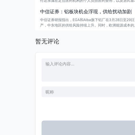
付近亲属在定点医药机构的个人负担医药费用，以及居民基
包等方式实现。
中信证券：铝板块机会浮现，供给扰动加剧
中信证券研报指出，EGA和Alba旗下铝厂在3月28日至2
产，中东地区的供给风险持续上升。同时，欧洲能源成本的
固，预计供给问题可能推动铝价超预期上涨，投资铝板块的
暂无评论