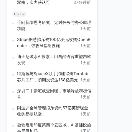
双榜，实力获认可
37分钟前
08-07
千问新增思考研究、定时任务与办公助理
功能
1天前
Stripe据悉拟斥资100亿美元收购OpenR
outer，强攻AI基础设施
1天前
迪士尼试水AI搜索：用自然语言重塑内容
发现
1天前
特斯拉与SpaceX联手拟建得州Terafab
芯片工厂，初期投资达168亿美元
1天前
深圳二手豪宅成交回暖，市场释放积极信
号
1天前
阿波罗全球管理拟斥资约57亿英镑现金
收购易捷航空
1天前
微软启用印度第四个云区域，AI基础设施
布局再加码
1天前