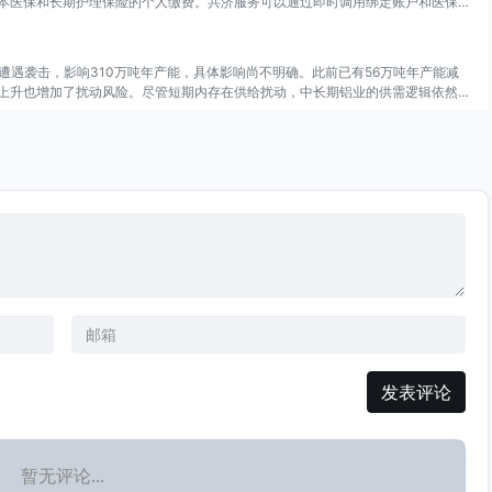
本医保和长期护理保险的个人缴费。共济服务可以通过即时调用绑定账户和医保钱
9日遭遇袭击，影响310万吨年产能，具体影响尚不明确。此前已有56万吨年产能减
上升也增加了扰动风险。尽管短期内存在供给扰动，中长期铝业的供需逻辑依然稳
机会仍被看好。
发表评论
暂无评论...