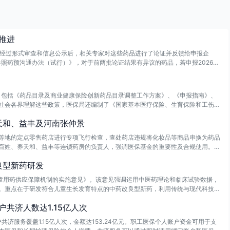
推进
，经过形式审查和信息公示后，相关专家对这些药品进行了论证并反馈给申报企
参照药预沟通办法（试行）》，对于前两批论证结果有异议的药品，若申报2026年
的参照药为准。
件，包括《药品目录及商业健康保险创新药品目录调整工作方案》、《申报指南》、
社会各界理解这些政策，医保局还编制了《国家基本医疗保险、生育保险和工伤保
026年版）》。这些措施旨在优化医保药品管理，提升医疗保障水平。
天和、益丰及河南张仲景
等地的定点零售药店进行专项飞行检查，查处药店违规将化妆品等商品串换为药品
百姓、养天和、益丰等连锁药房的负责人，强调医保基金的重要性及合规使用。对
议和对责任人进行医保支付资格记分管理，并将相关违法线索移交给其他监管部
良型新药研发
儿童用药供应保障机制的实施意见》。该意见强调运用中医药理论和临床试验数据，
。重点在于研发符合儿童生长发育特点的中药改良型新药，利用传统与现代科技结
儿科中医优势病种清单，收集人用经验，加速中药新药的转化，完善儿童中成药的
共济人数达1.15亿人次
济服务覆盖1.15亿人次，金额达153.24亿元。职工医保个人账户资金可用于支