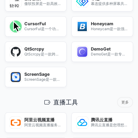
制作教学视频，还是进
学视频、游戏直播还是
助力您的工作和学习。
制屏幕、摄像头和音
轻松分享给同事或朋
傲软投屏是一款高效的
幕连提供多种屏幕共享
学生、教师还是职场人
行在线会议记录，Rec
会议记录，录猎都能满
频，随后在平台上进行
友。Loom支持多种设
手机镜像和投屏解决方
和投屏功能，帮助用户
士，这款工具都能帮助
ordJoy都能轻松满足
足您的需求。它支持多
快速编辑，添加特效和
备，确保您随时随地都
案，能够轻松将手机屏
轻松实现设备间的内容
您提升工作和学习效
您的需求。它支持高质
种格式导出，操作简
文字，提升视频质量。
能进行视频录制。使用
幕内容投射到大屏幕
传输。无论是会议演
率。体验便捷的在线录
量的视频和音频录制，
单，无需下载任何软
CursorFul
Honeycam
无论您是新手还是专业
Loom，您可以提升工
上。无论是演示、游戏
示、在线教学还是家庭
音和录屏，尽在 Recor
操作简单，界面友好，
件，直接在浏览器中使
CursorFul是一个功能
Honeycam是一款强大
人士，RecordCast都
作效率，增强沟通效
还是观看视频，傲软投
娱乐，幕连都能让您的
der Online。
适合所有用户。通过R
用。只需一键即可开始
强大的免费在线屏幕录
的GIF和WebP动图制
能满足您的需求，让视
果，让信息传递更加生
屏都能提供流畅的体
屏幕分享变得简单高
ecordJoy，您可以轻
录制，录制完成后可以
像工具，支持自动缩放
作与编辑软件，轻松录
频制作变得轻松愉快。
动有趣。
验。支持多种设备连
效。支持多种设备连
松分享您的创作，记录
快速分享或保存到本
和平移，帮助用户轻松
制屏幕，捕捉精彩瞬
接，让您在家中或办公
接，兼容性强，用户只
QtScrcpy
DemoGet
重要时刻，提升工作效
地。选择录猎在线录
创建引人入胜的屏幕录
间，支持多种输出格
室都能享受便捷的投屏
需简单操作即可享受流
QtScrcpy是一款跨平
DemoGet是一款专为
率。选择RecordJoy，
屏，让您的录屏体验更
像。无论是编辑缩放属
式。
服务。使用傲软投屏，
畅的投屏体验。选择幕
台的Android投屏工
macOS设计的智能录
让录制变得更加简单和
加顺畅高效！
性还是选择自定义背
轻松实现手机与电脑、
连，提升您的工作和生
具，支持USB和Wi-Fi
屏工具，提供高效录
高效！
景，CursorFul都能满
电视之间的无缝连接，
活效率，让每一次分享
连接，提供友好的GUI
制、自动剪辑与视觉优
足您的需求。立即体验
ScreenSage
满足您的各种需求。无
都更加顺畅。
和多种增强功能，适合
化，轻松制作演示视
CursorFul，提升您的
ScreenSage是一款ma
论是安卓还是iOS设
开发者和内容创作者。
频。
录屏效果！
cOS屏幕录制工具，提
备，傲软投屏都能完美
供智能录制、后期制作
兼容，帮助您更好地展
及隐私保护，适合软件
示和分享手机内容。
直播工具
教程与产品演示。
更多
阿里云视频直播
腾讯云直播
阿里云视频直播服务为
腾讯云直播是您理想的
用户提供高质量、低延
云端直播服务解决方
迟的直播体验，支持多
案，提供高质量的视频