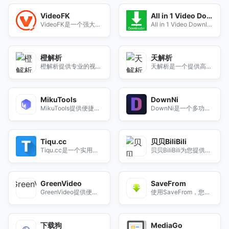
VideoFK
All in 1 Video Dow
nloader
VideoFK是一个强大的
All in 1 Video Downlo
视频下载和转换工具，
ader 是您理想的一站
帮助用户轻松下载各种
式视频下载解决方案。
格式的视频文件。无论
无论是从社交媒体平
橙解析
天解析
是在线视频还是本地视
台、视频分享网站还是
橙解析提供专业的视频
天解析是一个提供高效
频，VideoFK都能快速
其他在线资源，我们都
解析与下载服务，帮助
视频解析服务的平台，
转换为您所需的格式，
能帮助您轻松下载高质
用户轻松获取各种视频
致力于为用户带来便捷
支持多种设备播放。使
量视频。我们的工具支
资源。无论是想要下载
的视频解析体验。无论
用VideoFK，您可以享
持多种视频格式，操作
MikuTools
DownNi
在线视频，还是需要解
是在线视频解析还是下
受高质量的视频体验，
简单，用户友好。只需
MikuTools提供便捷的
DownNi是一个多功能
析不同平台的视频链
载解析，我们都能满足
随时随地观看您喜欢的
粘贴视频链接，点击下
Youtube视频下载工
视频下载网站，提供用
接，橙解析都能满足您
您的需求。通过简单的
内容。我们的工具操作
载，便可将您喜爱的视
具，让您轻松下载喜欢
户便捷的视频下载服
的需求。我们支持多种
操作，您可以快速获取
简单，界面友好，适合
频保存到本地设备。无
的Youtube视频。无论
务。无论是想下载音乐
视频格式，操作简单，
所需的视频内容，支持
Tiqu.cc
贝贝BiliBili
所有用户，无论您是新
论您是想离线观看、保
是音乐视频、教程还是
视频、电影片段，还是
界面友好，确保您在使
多种格式，确保视频质
Tiqu.cc是一个实用的
贝贝BiliBili为您提供便
手还是专业人士。选择
存重要视频还是制作个
娱乐内容，我们的工具
社交媒体上的短视频，
用过程中获得最佳体
量。我们的服务适用于
视频解析平台，用户可
捷的B站视频下载解决
VideoFK，让视频下载
人视频库，All in 1 Vid
都能快速帮助您保存视
DownNi都能满足您的
验。通过我们的服务，
各种场景，包括学习、
以方便地解析各种视频
方案，让您轻松下载喜
和转换变得轻而易举！
eo Downloader 都能
频到本地。使用MikuT
需求。我们支持多种格
您可以快速下载喜欢的
娱乐和工作，让您轻松
链接，支持多种视频格
欢的B站视频，无论是
满足您的需求。体验快
ools，您可以选择不同
式和分辨率，让您随时
GreenVideo
SaveFrom
视频，随时随地观看。
享受视频带来的乐趣。
式和来源。无论是想要
动画、音乐还是其他精
速、安全的视频下载服
的格式和质量，满足您
随地享受高质量的视频
GreenVideo提供便捷
使用SaveFrom，您可
选择橙解析，让视频下
选择天解析，体验快
下载视频还是在线播
彩内容。我们支持多种
务，让您的视频下载变
的需求。简单易用的界
体验。使用DownNi，
的绿色视频下载服务，
以轻松下载各种视频，
载变得更加便捷高效。
速、稳定、安全的视频
放，Tiqu.cc都能为您
格式和清晰度选择，确
得轻松无忧。
面，让您无需复杂操作
您可以快速下载并保存
帮助用户轻松下载各种
无论是来自社交媒体还
解析服务，助您轻松获
提供简单快捷的解决方
保您可以在任何设备上
即可完成下载。无论是
您喜爱的视频，方便离
类型的视频内容。无论
是视频分享网站。我们
取想要的内容。
案。我们的平台界面友
观看。使用贝贝BiliBil
下载狗
MediaGo
在电脑还是移动设备
线观看。我们的平台界
是教育视频、娱乐视频
的工具支持多种格式，