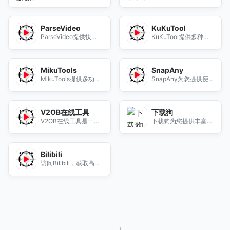
版，您无需安装任何软
到下载框中，即可轻松
视频解析服务，帮助用
的视频下载平台，用户
人创作还是商业用途，
安全的视频下载体验，
Vimeo等平台的视频，
需求。我们的服务支持
件，只需简单几步即可
获取所需视频。无论您
户轻松获取视频链接的
可以轻松下载各种视频
大拿去水印都是您的理
让您随时随地享受视频
还是需要将视频格式转
多种视频格式，确保快
完成视频下载，操作简
是想在离线时观看，还
解析结果。无论是短视
内容，无论是社交媒体
想选择。
乐趣。
换为MP4、AVI等，D
速、稳定的解析体验。
ParseVideo
KuKuTool
单，界面友好，适合所
是保存到本地设备，Ti
频还是长视频，我们都
上的短视频还是在线视
OWNMAX都能满足您
通过橙解析，您可以轻
ParseVideo提供快
KuKuTool提供多种视
有用户。快来体验硕鼠
Qu.cc都能为您提供高
能快速、准确地为您提
频平台的长视频。通过
的需求。操作简单，界
松分享和下载视频，享
速、便捷的视频解析与
频下载工具，帮助用户
在线版，让视频下载变
质量的视频下载体验。
供所需的信息。使用天
简单的操作，您只需输
面友好，适合所有用户
受更便捷的观看体验。
下载服务，支持多种视
轻松下载各类视频资
得如此轻松！
快来体验吧！
解析，您可以方便地解
入视频链接，即可快速
使用。立即体验DOWN
我们不断优化技术，力
频格式和平台，让您轻
源。无论是社交媒体视
析各种视频格式，享受
获取所需的视频文件。
MikuTools
SnapAny
MAX，让视频下载与
求为用户提供最佳的解
松获取所需视频。无论
频、直播视频还是其他
流畅的观看体验。我们
SaveFrom支持多种格
MikuTools提供多功能
SnapAny为您提供便
转换变得更加轻松便
析效果，让视频内容的
是想下载短视频、长视
平台的视频，KuKuToo
的服务简单易用，支持
式和分辨率，满足不同
下载工具，帮助用户轻
捷的视频下载与分享服
捷！
获取变得简单而高效。
频，还是需要解析在线
l都能满足您的需求。
多种平台，满足不同用
用户的需求。无论您是
松下载YouTube视频和
务，支持从Bilibili等多
视频，我们都能满足您
使用我们的工具，您可
户的需求。无论您是想
想离线观看还是保存到
音频。无论是想保存喜
个平台下载高清影视资
的需求。使用我们的服
以快速、方便地将喜爱
V2OB在线工具
下载狗
下载视频还是获取视频
设备中，SaveFrom都
欢的音乐、视频教程，
源。无论是想要保存喜
务，您可以在几分钟内
的视频保存到本地，随
V2OB在线工具是一个
下载狗为您提供丰富的
信息，天解析都能为您
能为您提供高效、便捷
还是想离线观看精彩内
欢的动画、电影还是综
完成视频下载，享受离
时随地观看。我们的工
集合了多种实用在线工
软件下载服务，涵盖各
提供最优质的服务。体
的下载体验。让我们一
容，我们的工具都能满
艺节目，SnapAny都
线观看的乐趣。我们的
具界面友好，操作简
具的平台，用户可以在
种软件类型，包括系统
验快速、稳定的视频解
起享受无缝的视频下载
足您的需求。使用Mik
能轻松满足您的需求。
平台操作简单，用户友
单，适合所有用户。无
这里找到各种便捷的工
工具、办公软件、娱乐
析，尽在天解析。
服务，随时随地观看您
uTools，您可以快速获
我们致力于为用户提供
Bilibili
好，适合所有人使用。
论您是想下载短视频还
具，满足日常工作和生
应用等。无论您需要的
喜爱的内容！
取高质量的下载链接，
快速、安全的下载体
访问Bilibili，获取高质
快来体验ParseVideo
是长视频，KuKuTool
活的需求。无论是计算
是最新的游戏、实用的
支持多种格式，操作简
验，让您随时随地享受
量视频解析与下载服
带来的便捷视频下载服
都能为您提供高质量的
器、转换器还是其他实
办公软件，还是高效的
单，界面友好。无论您
精彩视频。使用SnapA
务，轻松享受精彩内
务吧！
下载体验。快来体验
用工具，V2OB在线工
安全工具，下载狗都能
是普通用户还是专业人
ny，您可以方便地将视
容，尽在https://bilibili.
吧！
具都能为您提供高效的
满足您的需求。我们致
士，都能在这里找到合
频分享给朋友，或者在
com。
解决方案。我们致力于
力于为用户提供安全、
适的下载解决方案。立
离线时观看。加入我
为用户提供简单易用的
快速、便捷的下载体
即体验MikuTools，让
们，体验前所未有的视
在线工具，让每个人都
验，让您轻松找到所需
下载变得更简单！
频下载乐趣！