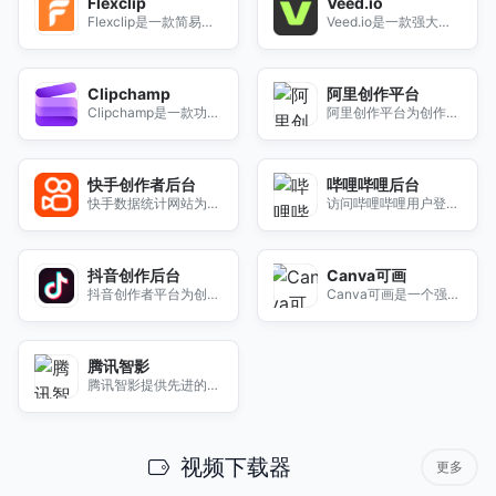
Flexclip
Veed.io
作效率，让视频制作变
媒体内容，CapCut都
初学者还是专业人士，
添加特效，Kapwing都
其简单易用的界面让每
您可以快速获取高质量
Flexclip是一款简易视
Veed.io是一款强大的
得简单有趣。选择A9 A
能满足你的需求。快来
都能轻松上手，快速制
能轻松满足您的需求。
个人都能快速上手，轻
的视频素材，提升创作
频制作平台，专为初学
在线视频编辑工具，帮
I视频工具，开启您的
体验这款强大的视频编
作出精彩的视频内容。
使用Kapwing，您可以
松实现创意。使用Clid
效率，打造出色的作
者设计，让每个人都能
助用户轻松剪辑、合并
智能视频创作之旅！
辑工具，释放你的创意
来画支持多种视频格
快速制作出高质量的视
eo，您可以在浏览器中
品。无论您是专业创作
轻松创建专业级视频。
和处理视频。无论是制
潜能！
式，提供丰富的剪辑功
频内容，适合社交媒体
Clipchamp
阿里创作平台
直接编辑视频，无需下
者还是业余爱好者，秀
无论是制作社交媒体短
作短视频、添加字幕，
能，如剪切、合并、添
分享、个人项目或商业
Clipchamp是一款功能
阿里创作平台为创作
载任何软件，随时随地
展网都是您理想的选
视频、企业宣传片还是
还是调整音频，Veed.i
加特效等，帮助用户实
用途。其用户友好的界
强大的在线视频剪辑解
者、品牌和商家提供全
享受视频编辑的乐趣。
择，助您在创作路上更
个人项目，Flexclip都
o都能满足您的需求。
现创意的表达。使用来
面让您无需专业技能即
决方案，操作流畅，适
面的创作工具、数据分
加顺利。
提供了丰富的模板和强
它支持多种视频格式，
画，您可以在短时间内
可上手，支持多种视频
合各类用户使用。无论
析和营销推广，助力实
大的编辑工具，帮助用
操作简单，适合初学者
快手创作者后台
哔哩哔哩后台
完成视频编辑，提升工
格式，帮助您实现创意
是制作短视频、社交媒
现商业增长。
户快速上手。通过简单
和专业人士使用。通过
快手数据统计网站为创
访问哔哩哔哩用户登录
作效率，分享您的创意
的无限可能。无论是初
体内容，还是剪辑个人
的拖放操作，您可以轻
Veed.io，您可以快速
作者提供实时数据分
页面，享受个性化视频
与故事。无论是个人视
学者还是专业人士，K
项目，Clipchamp都能
松添加文本、音乐和特
创建高质量的视频内
析，帮助提升内容质量
分享和社区互动体验，
频、商业宣传还是社交
apwing都是您理想的
满足您的需求。它提供
效，打造出令人惊艳的
容，分享给朋友或在社
与用户影响力。
管理您的Bilibili账户。
媒体内容，来画都能满
在线视频编辑工具。
了丰富的模板和编辑工
抖音创作后台
Canva可画
视频作品。Flexclip的
交媒体上发布。无论是
足您的需求。
具，让您轻松创建专业
抖音创作者平台为创作
Canva可画是一个强大
用户友好界面和多样化
个人项目还是商业用
级的视频作品。通过简
者提供创作教程、素材
的在线设计模板平台，
的功能，让视频制作变
途，Veed.io都是您的
单的拖放操作，您可以
资源、数据分析工具及
帮助用户轻松创建专业
得简单有趣，适合各类
理想选择。
快速添加音频、特效和
营销合作机会，助力内
的设计作品，适合各种
用户使用。无论您是新
腾讯智影
文字，让视频更加生动
容分享与收益增长。
需求。
手还是有经验的创作
腾讯智影提供先进的数
有趣。无论您是新手还
者，Flexclip都能满足
字人技术与配音工具，
是专业人士，Clipcha
您的需求。
助力创作者轻松制作高
mp都能帮助您实现创
质量视频内容。
意，提升视频制作效
视频下载器
更多
率。