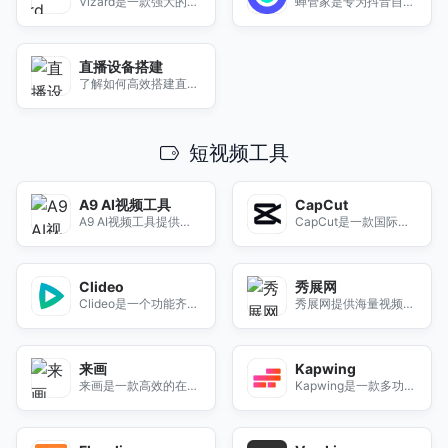
Vizard是一款强大的免
蝉管家是专为抖音自播
户提供流畅、稳定的直
体验二次元文化的魅
业的直播效果。
费录屏剪辑软件，轻松
运营设计的提效工具，
播服务，让每一次直播
力，享受直播带来的乐
录制和编辑视频，满足
帮助用户优化运营策
都充满乐趣与创意。
趣吧！
您的各种需求。
略，提升直播效果，轻
直播设备搭建
松管理内容。
了解如何高效搭建直播
设备，提升直播质量，
获取详细的设备配置和
使用技巧，助力您的直
短视频工具
播成功。
A9 AI视频工具
CapCut
A9 AI视频工具提供智
CapCut是一款国际版
能视频制作和编辑解决
的视频编辑工具，旨在
方案，帮助用户轻松创
帮助用户轻松剪辑和制
建高质量视频内容。无
作高质量的视频。无论
Clideo
秀展网
论是个人用户还是企业
是个人创作还是专业需
Clideo是一个功能齐全
秀展网提供海量视频素
客户，A9都能满足不
求，CapCut都能提供
的在线视频编辑平台，
材，适合各类创作者使
同需求。我们的工具支
丰富的功能和便捷的操
提供多种视频编辑工
用。无论是短视频制
持多种视频格式，具备
作体验。用户可以通过
具，帮助用户轻松剪
作、广告宣传还是社交
强大的编辑功能，用户
简单的拖放操作，快速
来画
Kapwing
辑、合并、压缩和转换
媒体内容，我们都能满
可以快速剪辑、添加特
添加特效、音乐和字
来画是一款高效的在线
Kapwing是一款多功能
视频。无论是制作短视
足您的需求。我们的素
效和音频，提升视频的
幕，让每个视频都充满
视频剪辑工具，专为用
在线视频编辑器，支持
频、社交媒体内容，还
材库涵盖多种主题，帮
吸引力。通过A9，您
创意。无论你是想制作
户提供友好的界面和便
多种格式的视频编辑。
是处理个人视频，Clid
助您轻松找到所需的视
可以节省时间，提高工
短视频、Vlog还是社交
捷的操作体验。无论是
无论是剪辑、合并还是
eo都能满足您的需求。
频资源。通过秀展网，