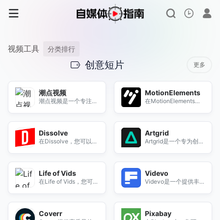
视频工具
分类排行
创意短片
更多
潮点视频
MotionElements
潮点视频是一个专注于
在MotionElements，
优质短视频素材的平
您可以找到丰富多样的
台，提供丰富多样的短
创意视频素材，满足各
视频资源，满足您的创
种项目需求。无论是商
Dissolve
Artgrid
作需求。无论您是视频
业广告、社交媒体内容
在Dissolve，您可以轻
Artgrid是一个专为创作
制作爱好者还是专业创
还是个人创作，我们提
松找到高质量的视频素
者提供高品质视频素材
作者，这里都能找到适
供高质量的视频素材，
材，满足您的创作需
的库，拥有丰富多样的
合的短视频素材，帮助
帮助您轻松提升作品的
求。我们提供丰富的视
视频资源，适合各种项
您提升作品质量。我们
专业度。我们的平台汇
Life of Vids
Videvo
频库，涵盖各种主题和
目需求。无论是短片、
致力于为用户提供高质
聚了全球创作者，您可
在Life of Vids，您可以
Videvo是一个提供丰
风格，适合广告、电
广告还是社交媒体内
量、高清晰度的短视
以方便地浏览、下载和
找到多样的高清高清视
富视频素材库的平台，
影、社交媒体等多种用
容，Artgrid都能满足您
频，涵盖多个主题和风
使用各种类型的视频素
频，所有视频均可免费
致力于满足各类创作者
途。无论您是专业制作
的创作需求。我们的素
格，确保每位用户都能
材，确保您的创意不受
下载并自由使用。无论
的需求。无论您是视频
人还是业余爱好者，Di
材库涵盖了多种风格和
Coverr
Pixabay
轻松找到灵感。快来探
限制。探索MotionEle
是用于个人项目、商业
制作人、博主还是设计