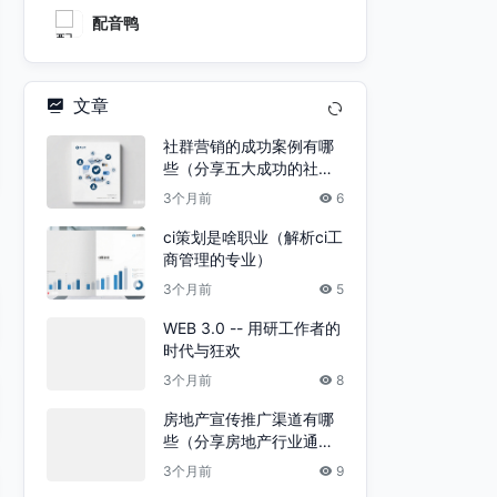
配音鸭
文章
社群营销的成功案例有哪
些（分享五大成功的社群
运营案例）
3个月前
6
ci策划是啥职业（解析ci工
商管理的专业）
3个月前
5
WEB 3.0 -- 用研工作者的
时代与狂欢
3个月前
8
房地产宣传推广渠道有哪
些（分享房地产行业通过
线上推广）
3个月前
9