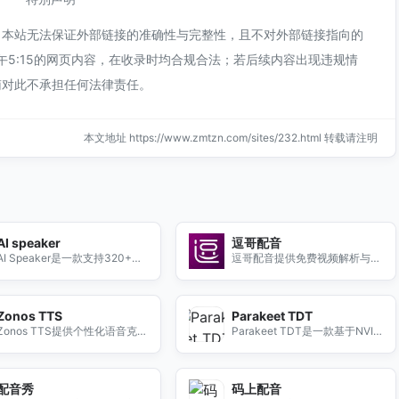
，本站无法保证外部链接的准确性与完整性，且不对外部链接指向的
下午5:15的网页内容，在收录时均合规合法；若后续内容出现违规情
南对此不承担任何法律责任。
本文地址 https://www.zmtzn.com/sites/232.html 转载请注明
AI speaker
逗哥配音
AI Speaker是一款支持320+种
逗哥配音提供免费视频解析与配
AI主播和200多种语言的文字转
音工具，轻松制作高质量配音，
语音工具，适用于有声书、短视
提升您的视频内容。
频配音等多种场景。
Zonos TTS
Parakeet TDT
Zonos TTS提供个性化语音克隆
Parakeet TDT是一款基于NVID
与情感调控，支持多语言合成，
IA模型的ASR平台，支持多种音
适用于有声书、游戏配音等多种
频格式，具备高识别率和快速转
场景。
写功能。
配音秀
码上配音