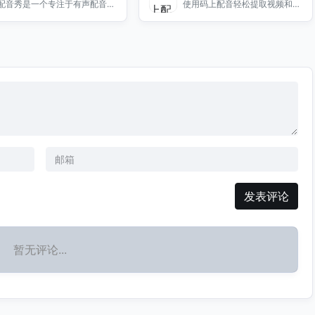
配音秀是一个专注于有声配音的
使用码上配音轻松提取视频和图
社区平台，汇聚了众多配音爱好
片文案，快速去除水印，提升您
者与专业人士，分享创作与交
的内容质量与传播效果。
流。
发表评论
暂无评论...