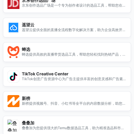
京东创作选品广场
京东创作选品广场是一个专为创作者设计的选品工具，帮助您在京
东平台上轻松找到优质商品。无论您是内容创作者还是电商从业
者，这里都能提供丰富的选品资源和灵感。通过我们的工具，您可
以快速筛选出适合您创作主题的商品，提升您的内容质量与吸引
遥望云
力。加入京东创作选品广场，开启您的创作之旅，找到最适合的产
遥望云提供全面的直播全流程数字化解决方案，助力企业高效开展
品，助力您的创作与销售。
在线活动，提升用户体验。
蝉选
蝉选提供高效的直播带货选品工具，帮助您轻松找到热销产品，提
升销售业绩。
TikTok Creative Center
TikTok创意广告资源中心为广告主提供丰富的创意灵感和广告素
材，帮助您在TikTok平台上更好地展示品牌。无论您是想要制作短
视频广告，还是寻找成功案例和最佳实践，TikTok Creative Cent
er都能为您提供所需的工具和资源。通过我们的平台，您可以获取
新榜
最新的广告趋势、创意策略以及用户互动技巧，提升您的广告效
新榜提供视频号、抖音、小红书等全平台的内容数据分析，助您洞
果，吸引更多目标受众。加入我们，开启您的创意广告之旅！
察市场趋势，提升内容创作效果。
叠叠加
叠叠加为您提供强大的Temu数据选品工具，助力精准选品和市场
分析，提升您的电商业务竞争力。