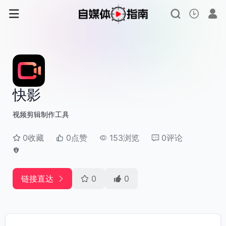
快影
视频剪辑制作工具
0收藏
0点赞
153浏览
0评论
链接直达
0
0