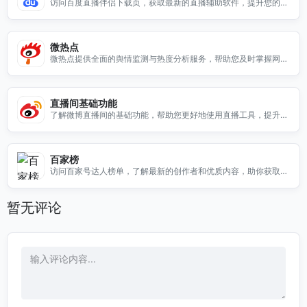
访问百度直播伴侣下载页，获取最新的直播辅助软件，提升您的直
播体验，轻松管理直播内容。
微热点
微热点提供全面的舆情监测与热度分析服务，帮助您及时掌握网络
舆情动态，提升品牌影响力。
直播间基础功能
了解微博直播间的基础功能，帮助您更好地使用直播工具，提升互
动体验和观众参与度。
百家榜
访问百家号达人榜单，了解最新的创作者和优质内容，助你获取灵
感与创作动力。
暂无评论