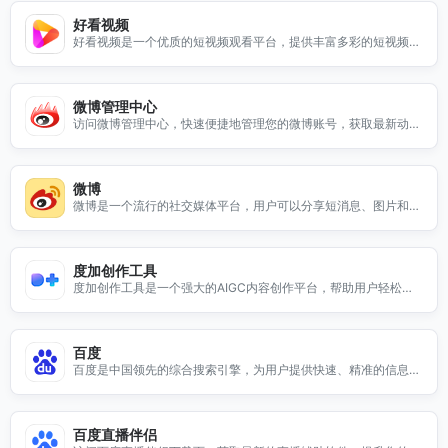
好看视频
好看视频是一个优质的短视频观看平台，提供丰富多彩的短视频内
容，满足您的娱乐需求。
微博管理中心
访问微博管理中心，快速便捷地管理您的微博账号，获取最新动态
和信息，提升您的社交媒体体验。
微博
微博是一个流行的社交媒体平台，用户可以分享短消息、图片和视
频，互动交流，获取最新资讯。
度加创作工具
度加创作工具是一个强大的AIGC内容创作平台，帮助用户轻松生
成优质内容，提升创作效率。
百度
百度是中国领先的综合搜索引擎，为用户提供快速、精准的信息搜
索服务，满足各种需求。
百度直播伴侣