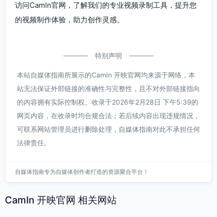
访问CamIn官网，了解我们的专业视频录制工具，提升您
的视频制作体验，助力创作灵感。
特别声明
本站自媒体指南所展示的CamIn 开映官网均来源于网络，本
站无法保证外部链接的准确性与完整性，且不对外部链接指向
的内容拥有实际控制权。收录于2026年2月28日 下午5:39的
网页内容，在收录时均合规合法；若后续内容出现违规情况，
可联系网站管理员进行删除处理，自媒体指南对此不承担任何
法律责任。
自媒体指南专为自媒体创作者打造的资源聚合平台！
CamIn 开映官网 相关网站