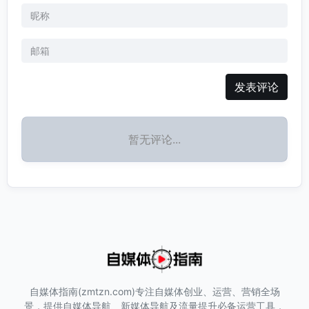
发表评论
暂无评论...
自媒体指南(zmtzn.com)专注自媒体创业、运营、营销全场
景，提供自媒体导航、新媒体导航及流量提升必备运营工具，