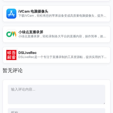
iVCam 电脑摄像头
下载iVCam，轻松将您的苹果设备变成高质量电脑摄像头，提升视
频通话体验。
小绿点直播录屏
小绿点直播录屏，轻松录制各大平台的直播内容，操作简单，效果
出色，满足您的录制需求。
DSLiveRec
DSLiveRec是一个专注于直播录制的工具资源帖，提供实用的下
载链接和使用指南，助您轻松录制精彩直播内容。
暂无评论