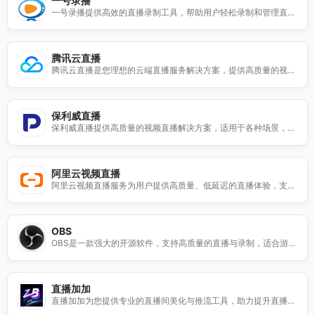
一号录播
一号录播提供高效的直播录制工具，帮助用户轻松录制和管理直播
内容，提升直播体验。
腾讯云直播
腾讯云直播是您理想的云端直播服务解决方案，提供高质量的视频
直播体验。无论是企业活动、在线教育还是游戏直播，腾讯云直播
都能满足您的需求。我们拥有强大的技术支持和稳定的网络环境，
确保直播流畅无阻。通过腾讯云直播，您可以轻松实现多平台直
保利威直播
播，吸引更多观众。选择腾讯云直播，让您的直播活动更加精彩！
保利威直播提供高质量的视频直播解决方案，适用于各种场景，包
括在线教育、企业会议、活动直播等。我们的平台支持高清画质和
稳定的网络连接，确保用户获得最佳的观看体验。无论是大型活动
还是小型会议，保利威直播都能满足您的需求。通过简单易用的操
阿里云视频直播
作界面，您可以轻松创建直播间，分享精彩内容。选择保利威直
阿里云视频直播服务为用户提供高质量、低延迟的直播体验，支持
播，让您的直播活动更加专业和顺利。
多种直播场景，包括在线教育、游戏直播、企业会议等。无论是个
人主播还是企业用户，阿里云都能满足您的需求。我们的云视频直
播解决方案具备强大的弹性扩展能力，确保在高并发情况下依然流
OBS
畅稳定。通过简单易用的API接口，您可以快速集成直播功能，提
OBS是一款强大的开源软件，支持高质量的直播与录制，适合游戏
升用户互动体验。选择阿里云视频直播，让您的直播更专业、更高
玩家和内容创作者使用。
效！
直播加加
直播加加为您提供专业的直播间美化与推流工具，助力提升直播效
果，吸引更多观众。