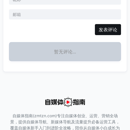
发表评论
暂无评论...
自媒体指南(zmtzn.com)专注自媒体创业、运营、营销全场
景，提供自媒体导航、新媒体导航及流量提升必备运营工具，
覆盖自媒体新手入门到进阶全攻略，陪你从自媒体小白成长为