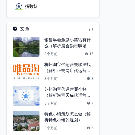
指数妖
文章
销售早会激励小笑话有什
么（解析晨会励志职场销
售心态早会）
3个月前
15
杭州淘宝代运营去哪里找
（解析正规网店代运营公
司）
3个月前
8
苏州淘宝代运营哪个好
（解析淘宝天猫代运营星
级排名）
3个月前
7
特色小镇策划怎么做（解
析特色小镇的规划）
3个月前
5