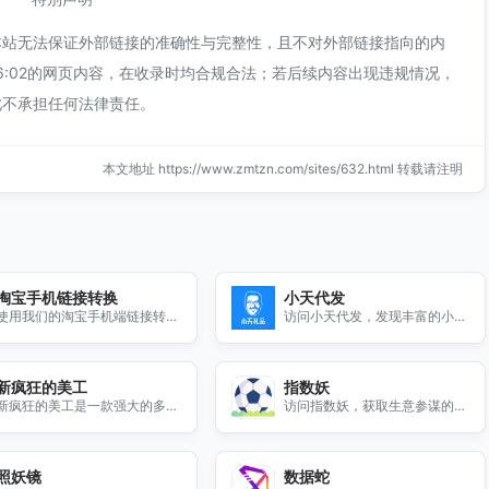
本站无法保证外部链接的准确性与完整性，且不对外部链接指向的内
午6:02的网页内容，在收录时均合规合法；若后续内容出现违规情况，
此不承担任何法律责任。
本文地址 https://www.zmtzn.com/sites/632.html 转载请注明
淘宝手机链接转换
小天代发
使用我们的淘宝手机端链接转换
访问小天代发，发现丰富的小礼
工具，快速将淘宝链接转换为手
品批发选择，满足您的各种需
机端可用链接，提升购物体验。
求，轻松购物，快速发货。
新疯狂的美工
指数妖
新疯狂的美工是一款强大的多平
访问指数妖，获取生意参谋的在
台代码装修工具，帮助您轻松实
线指数转化数据，助您优化决
现网页美化与设计，提升用户体
策，提升业绩。
验。
照妖镜
数据蛇