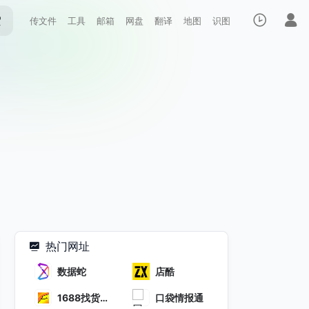
索
传文件
工具
邮箱
网盘
翻译
地图
识图
热门网址
数据蛇
店酷
1688找货神
口袋情报通
器