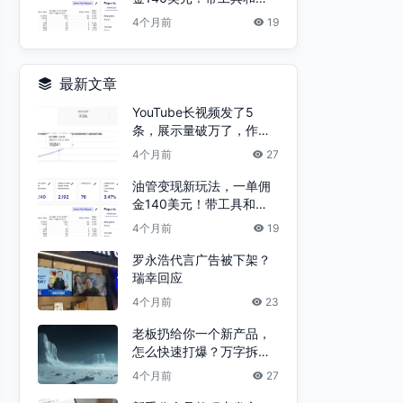
例账号分析
4个月前
19
最新文章
YouTube长视频发了5
条，展示量破万了，作品
没流量就这几个原因（附
4个月前
27
参考频道）
油管变现新玩法，一单佣
金140美元！带工具和案
例账号分析
4个月前
19
罗永浩代言广告被下架？
瑞幸回应
4个月前
23
老板扔给你一个新产品，
怎么快速打爆？万字拆解
“爆款流水线”的底层逻辑
4个月前
27