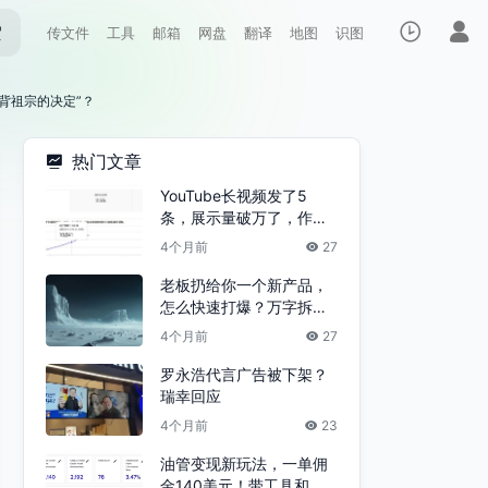
索
传文件
工具
邮箱
网盘
翻译
地图
识图
背祖宗的决定”？
热门文章
YouTube长视频发了5
条，展示量破万了，作品
没流量就这几个原因（附
4个月前
27
参考频道）
老板扔给你一个新产品，
怎么快速打爆？万字拆解
“爆款流水线”的底层逻辑
4个月前
27
罗永浩代言广告被下架？
瑞幸回应
4个月前
23
油管变现新玩法，一单佣
金140美元！带工具和案