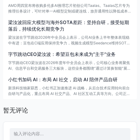
AMD周四宣布将收购多伦多AI推理芯片初创公司Taalas。Taalas芯片专为
推理任务设计，可针对单一AI模型定制或硬连线，放弃通用性以降低成本，
并称在特定模型上输出速度可比传统GPU快数千倍。AMD未披露收购金
梁汝波回应大模型与海外SOTA差距：坚持自研，接受短期
额。Taalas成立于2023年，已累计融资2.19亿美元。
落后，持续优化长期竞争力
梁汝波在字节跳动2026年中全员会上表示，公司AI业务上半年整体表现稳
中有进：豆包在C端应用保持竞争力，视频生成模型Seedance维持SOT
A。但在大语言模型方面，海外SOTA已拉开差距，字节仍将坚持自研，夯
字节跳动CEO梁汝波：希望豆包未来成为“主干”业务
实基础能力，接受短期落后，着眼长期优化。这一判断也与张一鸣此前的表
态一致。
字节跳动CEO梁汝波在2026年度年中全员会上表示，公司核心业务将聚焦
AI、信息平台和交易服务三大板块，这些业务都围绕“通过计算换智能”展
开，以践行“激发创造，丰富生活”的使命。他还提到，希望未来豆包能成长
小红书加码 AI：布局 AI 社交，启动 AI 陪伴产品自研
为公司的“主干”业务。
新浪科技独家获悉，小红书正加速推进 AI 战略，从后台技术应用转向前台
自研与产品化，重点布局 AI 社交产品、AI 社区互动工具等方向。公司正高
薪招募 AI 人才，强调具备强烈 AI Native 产品思维，并招聘相关研发与产
品岗位，探索 AI 陪伴、情感连接、兴趣匹配和个性化互动等应用。
暂无评论