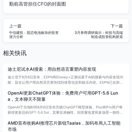
上一篇
下一篇
中信建投：固态电池板块的投资
3月券商调研揭示：科技与高端
潜力分析
制造成投资机构新宠
相关快讯
迪士尼试水AI搜索：用自然语言重塑内容发现
迪士尼于8月6日宣布，ESPN和Disney+正测试基于AI的搜索与内容发现功
能，旨在让用户用自然语言更快找到体育信息和娱乐内容。ESPN已在部分
用户中试用“ESPN Search”，可根据体育问题返回答案、相关内容、统计
OpenAI更新ChatGPT体验：免费用户可用GPT-5.6 Lun
数据和推荐，数据来源覆盖文章、视频、研究资料、内部知识库及体育数据
系统。
a，文本聊天不限量
OpenAI于当地时间8月6日宣布升级ChatGPT模型体验。Plus和Pro用户将
获得更新后的GPT-5.6 Sol，其事实准确性、回答聚焦度和多场景一致性提
升，并能根据问题复杂程度调整回答深度，减少冗余格式。免费用户默认使
AMD宣布收购AI推理芯片新锐Taalas，加码布局人工智能
用GPT-5.6 Luna，访问范围扩大并支持无限文本聊天，还可通过新增“Thin
k”按钮调用更强的推理能力。
市场