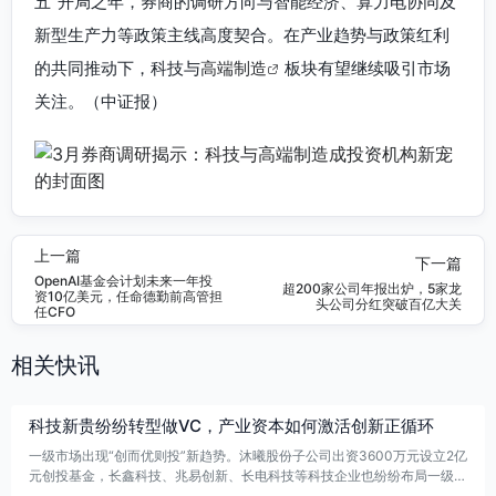
五”开局之年，券商的调研方向与智能经济、算力电协同及
新型生产力等政策主线高度契合。在产业趋势与政策红利
的共同推动下，科技与
高端制造
板块有望继续吸引市场
关注。（中证报）
上一篇
下一篇
OpenAI基金会计划未来一年投
超200家公司年报出炉，5家龙
资10亿美元，任命德勤前高管担
头公司分红突破百亿大关
任CFO
相关快讯
科技新贵纷纷转型做VC，产业资本如何激活创新正循环
一级市场出现“创而优则投”新趋势。沐曦股份子公司出资3600万元设立2亿
元创投基金，长鑫科技、兆易创新、长电科技等科技企业也纷纷布局一级市
场，成为新一批LP。它们曾受益于VC/PE投资，如今反向赋能创业生态，