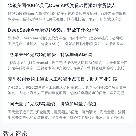
软银集团400亿美元OpenAI投资贷款再添21家贷款人
显示新型产业资本循环正在形成。
软银为投资OpenAI筹措的400亿美元过桥贷款进展顺利，新增21家贷款机
构参与，合计获得约70亿美元额度。阿布扎比第一银行、新加坡政府投资
公司和渣打银行各获近10亿美元，其余由部分欧洲和日本银行分配。
DeepSeek今年增资达65%，释放了什么信号
媒体称，DeepSeek创始人梁文锋在一场4小时闭门会议中强调，公司唯一
主线是通往通用人工智能（AGI），引发科技和创投圈关注。天眼查显示，
DeepSeek关联公司杭州深度求索成立于2023年7月，业务涵盖技术研究、
“智象未来”完成C轮融资，持续加码AI布局
软件开发和AI应用开发等。今年公司已两次增资，注册资本由1000万增至
约1645万人民币。
“智象未来”（HiDream.ai）近日完成15亿元人民币C轮融资，由社保基金四
川振兴科创基金、工银资本等联合领投，多家产业和投资机构跟投，老股东
也持续加注。至此，公司近三个月已完成三轮融资，累计融资超过21亿
意界智创签约上海市人工智能重点项目，助力产业升级
元，显示出资本市场对其发展前景的持续看好。
7月20日，在2026世界人工智能大会闭幕式上，意界智创等32个项目集中
签约，入选上海市人工智能重点项目，总签约金额超409亿元。该公司已进
入半导体等高端制造场景开展研发和验证，未来还将逐步拓展到物流、商业
“问天量子”完成B轮融资，持续加码量子赛道
服务和家庭等更多应用场景。
问天量子近日完成B轮融资，融资额达6亿元，海南晴澜、海南量启、淄博
汇富齐嘉等机构新进投资。资金将用于核心技术规模化商用、量子随机数芯
片量产扩能，以及面向人工智能时代的量子AI融合产品研发。
暂无评论