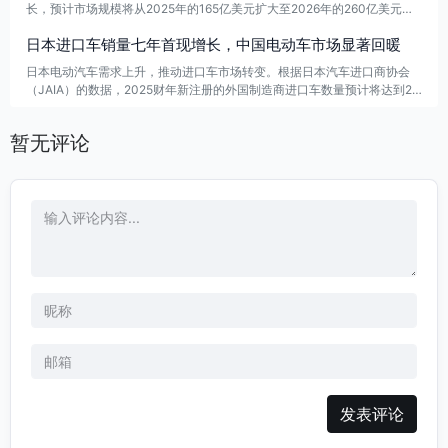
长，预计市场规模将从2025年的165亿美元扩大至2026年的260亿美元，
年增幅超过57%。这一强劲增长不仅源于技术规格的升级，也反映出AI数据
日本进口车销量七年首现增长，中国电动车市场显著回暖
中心建设加速，导致光通信供应链经历结构性重组。
日本电动汽车需求上升，推动进口车市场转变。根据日本汽车进口商协会
（JAIA）的数据，2025财年新注册的外国制造商进口车数量预计将达到2
3.8万辆，同比增长3.4%，为2018年以来首次增长。日本经济产业省在3月
调整了“清洁能源汽车引进推广补贴”政策，将纯电动车补贴上限提升至130
暂无评论
万日元，刺激了电动汽车消费。同时，中东冲突引发的全球能源危机推高了
石油价格，进一步增强了日本消费者对电动汽车的兴趣。
发表评论