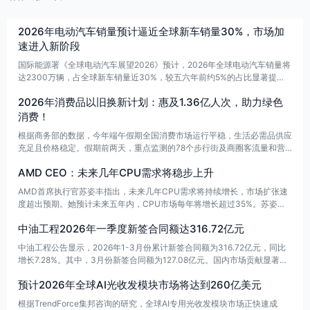
2026年电动汽车销量预计逼近全球新车销量30%，市场加
速进入新阶段
国际能源署《全球电动汽车展望2026》预计，2026年全球电动汽车销量将
达2300万辆，占全球新车销量近30%，较五六年前约5%的占比显著提
升。欧洲销量预计增20%，中国以外亚太地区增50%以上，拉美增45%。
2026年消费品以旧换新计划：惠及1.36亿人次，助力绿色
国际能源署称，全球电动汽车市场已进入加速增长新阶段。
消费！
根据商务部的数据，今年端午假期全国消费市场运行平稳，生活必需品供应
充足且价格稳定。假期前两天，重点监测的78个步行街及商圈客流量和营
业额分别同比增长4.0%和3.5%。以旧换新政策促进了消费，至6月20日，
AMD CEO：未来几年CPU需求将稳步上升
该政策惠及1.36亿人次，销售额超过1万亿元。其中，汽车以旧换新销售34
2.8万台，销售额达到5552.4亿元；家电、数码和智能产品销售13289.5万
AMD首席执行官苏姿丰指出，未来几年CPU需求将持续增长，市场扩张速
台，销售额为4516.3亿元。
度超出预期。她预计未来五年内，CPU市场每年将增长超过35%。苏姿丰
提到，随着推理需求的增加，CPU已成为关注焦点，之前并未讨论过短缺
中油工程2026年一季度新签合同额达316.72亿元
或供应紧张的问题。她此次访问台湾的目的之一是确保为即将到来的需求增
长做好准备，并表示得到了供应链合作伙伴的强力支持。
中油工程公告显示，2026年1-3月份累计新签合同额为316.72亿元，同比
增长7.28%。其中，3月份新签合同额为127.08亿元。国内市场贡献显著，
新签合同额为250.60亿元，占总额的79.12%；国外市场新签合同额为66.12
预计2026年全球AI光收发模块市场将达到260亿美元
亿元，占20.88%。在专业领域方面，新兴业务与未来产业的新签合同额最
高，达到121.33亿元，占比38.31%。
根据TrendForce集邦咨询的研究，全球AI专用光收发模块市场正快速成