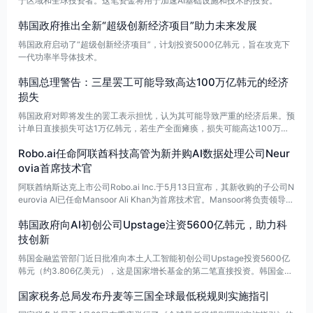
于区域和全球投资者。这笔资金将用于加速AI基础设施和技术的投资。
韩国政府推出全新“超级创新经济项目”助力未来发展
韩国政府启动了“超级创新经济项目”，计划投资5000亿韩元，旨在攻克下
一代功率半导体技术。
韩国总理警告：三星罢工可能导致高达100万亿韩元的经济
损失
韩国政府对即将发生的罢工表示担忧，认为其可能导致严重的经济后果。预
计单日直接损失可达1万亿韩元，若生产全面瘫痪，损失可能高达100万亿
韩元（约4554亿元人民币）。为了维护经济稳定，政府承诺采取一切可行
Robo.ai任命阿联酋科技高管为新并购AI数据处理公司Neur
措施，包括行使紧急调整权。5月17日，韩国总理金民锡在首尔发表紧急讲
话，强调当前三星电子劳资局势的重要性，并与多位部长共同出席。若大规
ovia首席技术官
模晶圆报废，经济损失将进一步加剧。
阿联酋纳斯达克上市公司Robo.ai Inc.于5月13日宣布，其新收购的子公司N
eurovia AI已任命Mansoor Ali Khan为首席技术官。Mansoor将负责领导专
有边缘处理与数据压缩技术的研发，并推动相关产品在AI产业客户中的适配
韩国政府向AI初创公司Upstage注资5600亿韩元，助力科
与应用。
技创新
韩国金融监管部门近日批准向本土人工智能初创公司Upstage投资5600亿
韩元（约3.806亿美元），这是国家增长基金的第二笔直接投资。韩国金融
服务委员会（FSC）在周四的基金审议委员会会议上做出此决定。成立于2
国家税务总局发布丹麦等三国全球最低税规则实施指引
020年的Upstage是一家估值超过1万亿韩元的独角兽企业，专注于人工智
能解决方案和大型语言模型（LLM）的开发。Upstage是继Rebellions后，