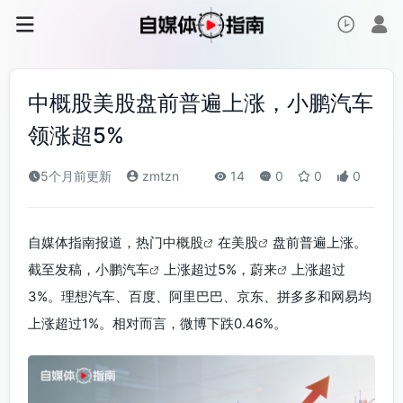
中概股美股盘前普遍上涨，小鹏汽车
领涨超5%
5个月前更新
zmtzn
14
0
0
0
自媒体指南报道，热门
中概股
在
美股
盘前普遍上涨。
截至发稿，
小鹏汽车
上涨超过5%，
蔚来
上涨超过
3%。理想汽车、百度、阿里巴巴、京东、拼多多和网易均
上涨超过1%。相对而言，微博下跌0.46%。