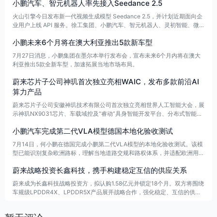
小鹏汽车、智元机器人率先接入Seedance 2.5
火山引擎今日发布新一代视频生成模型 Seedance 2.5，并计划近期面向企
业用户上线 API 服务。徐工集团、小鹏汽车、智元机器人、灵初智能、微
分智飞、穹彻智能、Xspark AI（无界智航）等多家企业已达成合作意向，
小鹏未来6个月将在澳大利亚推出5款新车型
将率先接入该模型。
7月27日消息，小鹏集团在墨尔本举行发布会，宣布未来6个月内将在澳大
利亚推出5款全新车型，加速拓展当地市场布局。
蔚来芯片子公司神玑首次独立亮相WAIC，发布多款前沿AI
算力产品
蔚来芯片子公司安徽神玑技术有限公司首次独立亮相世界人工智能大会，展
示神玑NX9031芯片、车载域控及“睿动”具身智能开发平台、分布式智能体
平台等新产品。公司自2025年6月成立以来已融资近30亿元，形成NX903
小鹏汽车完成第二代VLA模型德国本地化验收测试
1X、U、C等芯片序列，覆盖智能辅助驾驶、具身智能和Agent推理三大赛
道。
7月14日，何小鹏在德国完成小鹏第二代VLA模型的本地化验收测试。该模
型已能识别复杂欧洲路标，理解当地道路交规和路权体系，并适配欧洲用户
习惯。此次验收标志着其海外本地化验证取得关键进展，小鹏也成为国内首
蔚来战略投资长鑫科技，携手构建稳定互信的供应关系
家以“同一套模型”打通中国与欧洲的企业。
蔚来成为长鑫科技战略投资方，拟认购1.58亿元并锁定18个月。双方将围绕
车规级LPDDR4X、LPDDR5X产品展开战略合作，强化稳定、互信的供应
关系，提升产业协同与供应链保障能力。